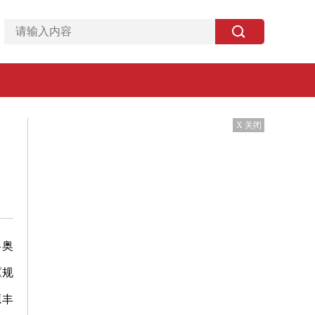
X 关闭
冬奥
《规
源丰