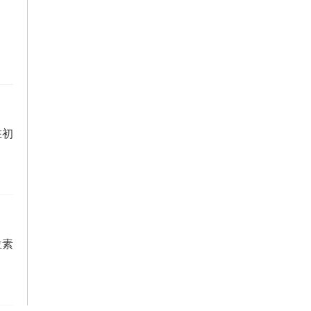
在初
位素