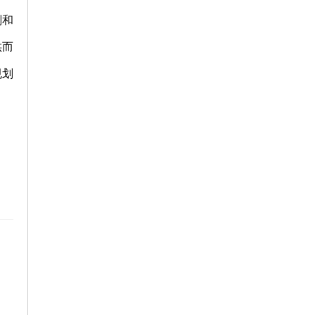
划和
哄而
规划