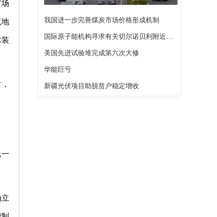
市场
我国进一步完善煤炭市场价格形成机制
点地
国际原子能机构寻求有关切尔诺贝利附近森林火灾的信息
术装
美国先进试验堆完成第六次大修
华能巨亏
时，
新疆光伏项目助脱贫户稳定增收
。
无一
确立
能制