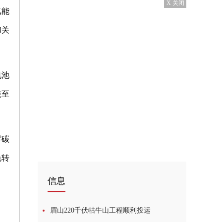
X 关闭
氢能
和关
电池
吨至
撑碳
色转
信息
眉山220千伏牯牛山工程顺利投运