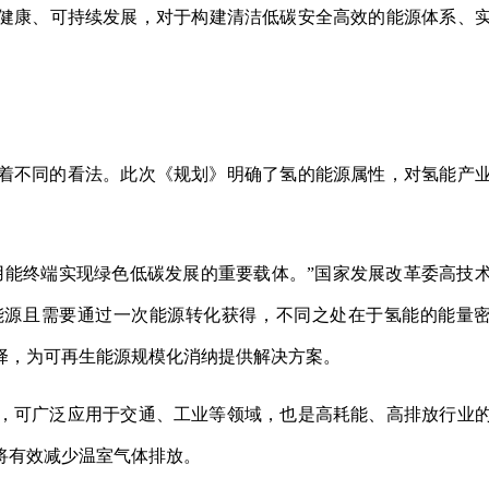
健康、可持续发展，对于构建清洁低碳安全高效的能源体系、
着不同的看法。此次《规划》明确了氢的能源属性，对氢能产
用能终端实现绿色低碳发展的重要载体。”国家发展改革委高技
能源且需要通过一次能源转化获得，不同之处在于氢能的能量
择，为可再生能源规模化消纳提供解决方案。
，可广泛应用于交通、工业等领域，也是高耗能、高排放行业
将有效减少温室气体排放。