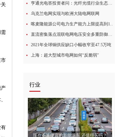
亨通光电答投资者问：光纤光缆行业生态大幅修复 较2020年呈量价齐升趋势
分关
乌克兰电网实现与欧洲大陆电网联网
喀麦隆能源公司电力生产能力上限提高到1150兆瓦
用需
直流密集落点混联电网电压安全多重防御技术取得重要突破
2021年全球铜供应缺口小幅收窄至47.5万吨
上海：超大型城市电网如何“反脆弱”
在市
行业
能产
术、
业有
现在不算便宜的新能源车 还值得买吗？