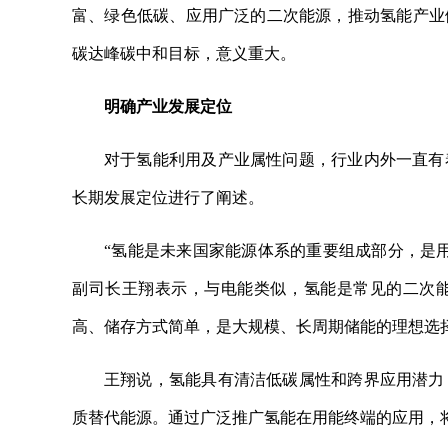
富、绿色低碳、应用广泛的二次能源，推动氢能产业
碳达峰碳中和目标，意义重大。
明确产业发展定位
对于氢能利用及产业属性问题，行业内外一直有
长期发展定位进行了阐述。
“氢能是未来国家能源体系的重要组成部分，是
副司长王翔表示，与电能类似，氢能是常见的二次
高、储存方式简单，是大规模、长周期储能的理想选
王翔说，氢能具有清洁低碳属性和跨界应用潜力
质替代能源。通过广泛推广氢能在用能终端的应用，