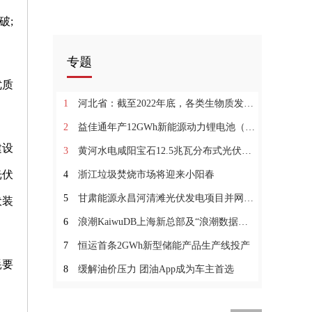
破;
专题
优质
1
河北省：截至2022年底，各类生物质发电装机容量总计约2191MW
2
益佳通年产12GWh新能源动力锂电池（一期）项目投产
建设
3
黄河水电咸阳宝石12.5兆瓦分布式光伏项目并网发电
光伏
4
浙江垃圾焚烧市场将迎来小阳春
5
甘肃能源永昌河清滩光伏发电项目并网发电
伏装
6
浪潮KaiwuDB上海新总部及“浪潮数据库产业联合实验室”落成
7
恒运首条2GWh新型储能产品生产线投产
耗要
8
缓解油价压力 团油App成为车主首选