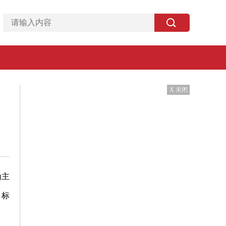
X 关闭
为主
目标