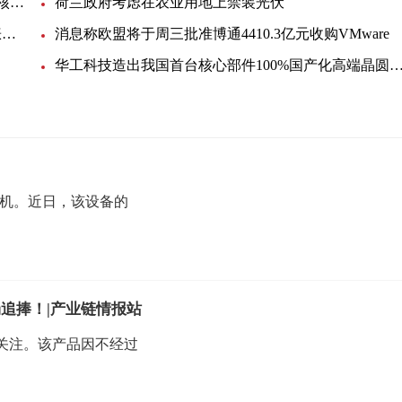
韩国反排海团队与日本民众共同举行集会 反对强推核污染水排海
荷兰政府考虑在农业用地上禁装光伏
EIA月度展望：美国明年底产油量将小幅提升，看涨未来油价
消息称欧盟将于周三批准博通4410.3亿元收购VMware
华工科技造出我国首台核心部件100%国产化高端晶圆激光切
手机。近日，该设备的
追捧！|产业链情报站
关注。该产品因不经过