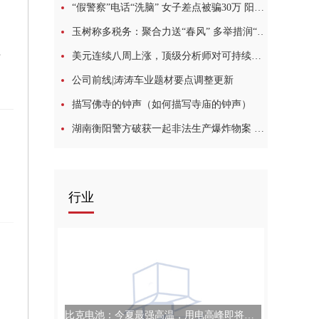
“假警察”电话“洗脑” 女子差点被骗30万 阳新警方成功劝阻一起冒充“公检法”诈骗
玉树称多税务：聚合力送“春风” 多举措润“小苗”
割设备
美元连续八周上涨，顶级分析师对可持续性态度不一
公司前线|涛涛车业题材要点调整更新
描写佛寺的钟声（如何描写寺庙的钟声）
湖南衡阳警方破获一起非法生产爆炸物案 捣毁非法生产“冲天炮”窝点
行业
比克电池：今夏最强高温，用电高峰即将到来，储能布局至关重要