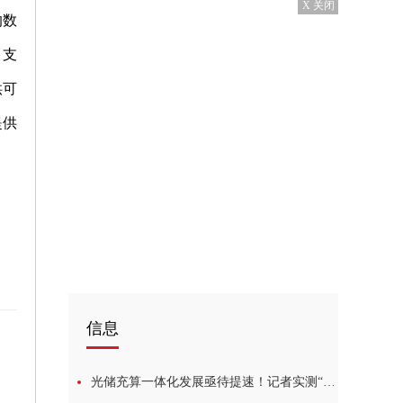
X 关闭
的数
，支
供可
提供
信息
光储充算一体化发展亟待提速！记者实测“一秒一公里”超级储充