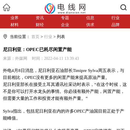
搜索
业界
资讯
专题
信息
行业
材料
财经
企业
供求
品牌
当前位置：
首页
>
行业
> 列表
尼日利亚：OPEC已耗尽闲置产能
来源：外媒网 时间：2022-04-11 13:39:43
外电4月8日消息，尼日利亚石油部长Timipre Sylva周五表示，与
目前相比，OPEC没有更多的闲置产能来提高原油产量。
尼日利亚部长在接受土耳其通讯社采访时表示，“在这个时候，这
不是你可以打开水龙头的事情。你必须有额外产能，闲置产能，
但需要大量的工作和投资才能有额外产量。”
Sylva指出，包括尼日利亚在内的许多OPEC产油国目前正处于产
能峰值。