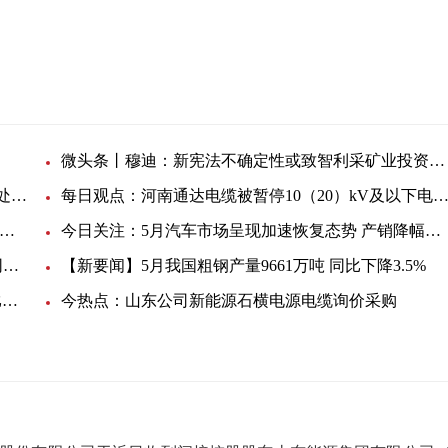
微头条丨穆迪：新宪法不确定性或致智利采矿业投资陷入僵局
热头条丨铜矿陷运营难题 安托法加斯塔全年铜产量处于指导线底端
每日观点：河南通达电缆被暂停10（20）kV及以下电缆中标资格6
天资讯：华拓电力装备集团被暂停产品中标资格6个月
今日关注：5月汽车市场呈现加速恢复态势 产销降幅收窄
微速讯：能源局：5月全社会用电量6716亿千瓦时 同比下降1.3%
【新要闻】5月我国粗钢产量9661万吨 同比下降3.5%
【播资讯】5月我国动力电池产量共计35.6GWh 同比增长157.9%
今热点：山东公司新能源石横电源电缆询价采购