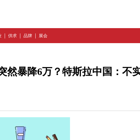
业
供求
品牌
展会
 3突然暴降6万？特斯拉中国：不