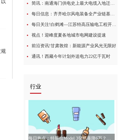
（以
简讯：南通海门供电史上最大电缆入地迁改工程顺利投运
每日信息：齐齐哈尔风电装备全产业链基本形成
每日关注!白鹤滩—江苏特高压输电工程开展故障试验
视点！迎峰度夏各地城市电网建设提速
前沿资讯!甘肃敦煌：新能源产业风光无限好
技规
通讯！西藏今年计划外送电力22亿千瓦时
行业
每日热点：特斯拉Model 3突然暴降6万？特斯拉中国：不实消息