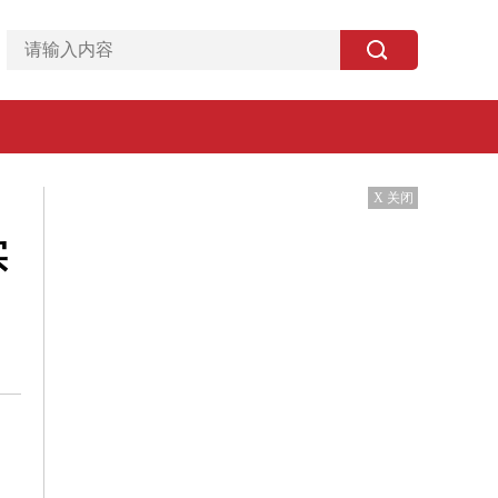
X 关闭
实