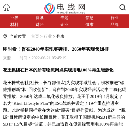
搜索
业界
资讯
专题
信息
行业
材料
财经
企业
供求
品牌
当前位置：
首页
>
行业
> 列表
即时看！旨在2040年实现零碳排、2050年实现负碳排
来源： 时间：2022-06-21 05:45:19
花王集团在日本的所有物流网点实现用电100%再生能源化
花王株式会社(社长：长谷部佳宏)为实现零碳社会，积极推进“碳
减排创新”和“回收创新”，旨在到2040年实现经营活动中二氧化碳
零排放、2050年达成二氧化碳负排放。花王于2019年4月制定了
名为“Kirei Lifestyle Plan”的ESG战略并设定了19个重点推进主
题。此次举措同样意在为达成“脱碳”目标作贡献。为达成这一“脱
碳”目标所设定的中长期目标，花王取得了国际机构SBT所主导的
SBTi“1.5℃目标”认证，并已加盟旨在促进经营用电100%再生能