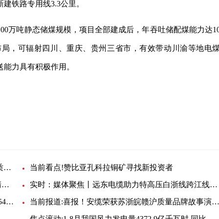
建铁路专用线3.3公里。
00万吨静态储煤规模，项目全部建成后，年吞吐储配煤能力达10
布局，可辐射四川、重庆、贵州三省市，有效带动川渝等地电
送能力具有积极作用。
备
陕西榆林
天天最资讯丨山东鲁能超越电气因抽检发现较严重质量问题，被暂停相关产品中标资格一年
当前看点!赞比亚孔科拉铜矿寻找新投资者
青海海北深入推进330千伏电网项目建设 打造大型清洁能源基地
实时：媒体聚焦丨远东电缆助力特高压白浙线跨江线路全线贯通
当前观察：泰开电缆高分子事业部高压聚乙烯竞价-54930竞价公告
当前报道:喜报！安缆荣获苏浙皖赣沪质量品牌故事演讲大赛二等
焦点滚动:1-8月我国风力发电量4372.9亿千瓦时 同比增长9.6%