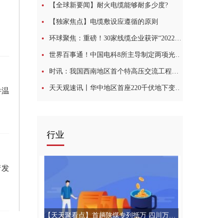
【全球新要闻】耐火电缆能够耐多少度?
【独家焦点】电缆敷设应遵循的原则
环球聚焦：重磅！30家线缆企业获评“2022年度国家知识产权示范/优势企业”
世界百事通！中国电科8所主导制定两项光缆类国际标准正式发布
时讯：我国西南地区首个特高压交流工程开工
天天观速讯丨华中地区首座220千伏地下变电站投产送电
件温
行业
产发
【天天聚看点】首趟陕煤专列抵万 四川万源储配煤基地正式启动