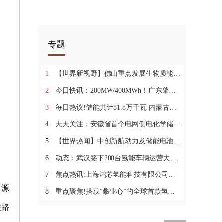
专题
1
【世界新视野】佛山重点发展生物质能产业 加快推进生物质发电综合利用
2
今日快讯：200MW/400MWh！广东肇庆拟建独立电网侧储能电站项目
3
每日热议!储能共计81.8万千瓦 内蒙古发布2022年源网荷储一体化项目
4
天天关注：安徽省首个电网侧电化学储能项目并网
5
【世界热闻】中创新航动力及储能电池成都基地二期项目签约
、
6
动态：武汉签下200台氢能车辆运营大单 首批“喝氢吐水”渣土车年内上路
7
焦点热讯:上海鸿芯氢能科技有限公司正式投产
万源
8
重点聚焦!搭载“攀业心”的全球首款氢动力人形机器人在濮阳发布
铁路