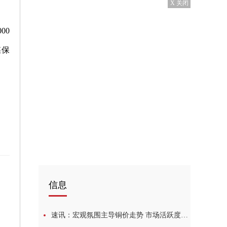
X 关闭
00
煤保
信息
奖
速讯：宏观氛围主导铜价走势 市场活跃度显得一般