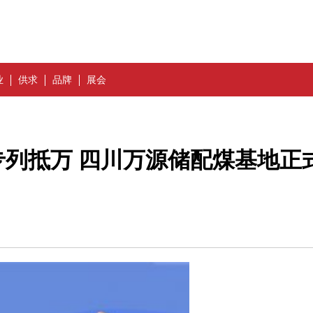
业
供求
品牌
展会
列抵万 四川万源储配煤基地正