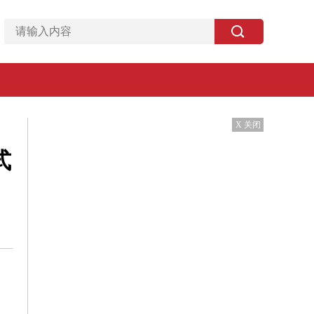
X 关闭
式