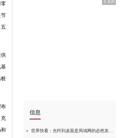
X 关闭
到零
是节
；五
桩供
电基
站桩
理布
信息
，充
场和
世界快看：光纤到桌面是局域网的必然发展趋势（二）