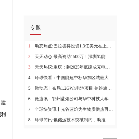
专题
1
动态焦点:巴拉德将投资1.3亿美元在上海建立膜电极制造工厂及研发中心
2
天天动态:最高资助1500万！深圳氢能扶持项目开始申报！
3
天天热议:重庆：到2025年底建成充电桩超过24万个 建成国家级动力电池回收利用科研及产业化平台
4
环球快看：中国能建中标华东区域最大电网侧电化学储能项目
5
微动态丨布局1.2GWh电池项目 创维旗下维能动力公司揭牌
6
微速讯：鄂州蓝焰公司与华中科技大学再次携手国家重点科技计划项目
、建
7
全球快资讯丨光谷蓝焰为生物质供热再添两项重磅标准
顺利
8
环球简讯:氢储运技术突破制约，助推我国氢能产业提速