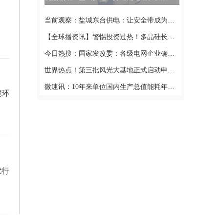
当前观察：盐城东台供电：让安全带成为登高作业的智能“生命带”
【全球播资讯】警惕投资过热！多晶硅长单合同金额超5000亿元
今日热搜：国家发改委：各级电网企业确保农村分布式可再生能源发电“应并尽并”！
世界热点！第三批风光大基地正式启动申报，部分省份文件已下发
微速讯：10年来单位国内生产总值能耗年均下降3.3%
键环
扰行