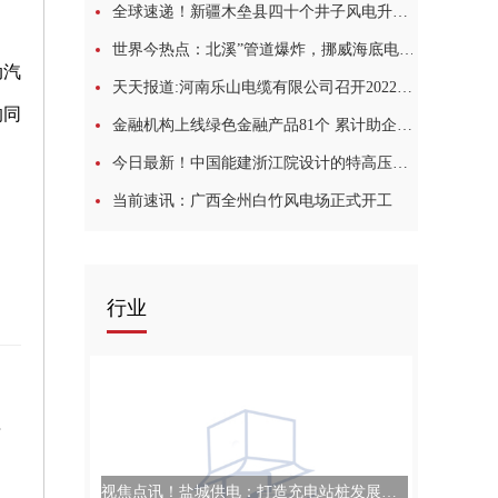
全球速递！新疆木垒县四十个井子风电升压汇集站220千伏送出工程投运
世界今热点：北溪”管道爆炸，挪威海底电缆断裂，欧洲多国努力加强安全准备
动汽
天天报道:河南乐山电缆有限公司召开2022年度营销中心第三季度总结表彰大会
的同
金融机构上线绿色金融产品81个 累计助企融资突破3000亿
今日最新！中国能建浙江院设计的特高压螺山长江大跨越工程全线架通
当前速讯：广西全州白竹风电场正式开工
行业
名单3年
视焦点讯！盐城供电：打造充电站桩发展的“绿色样本”