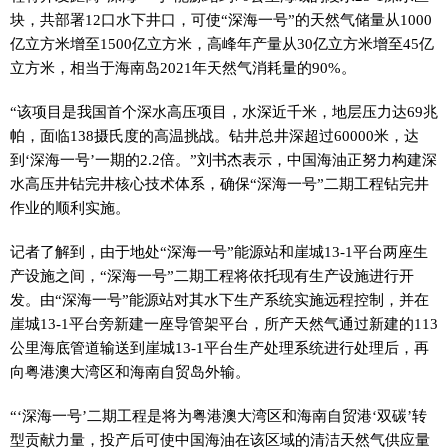
块，共部署12口水下井口，可使“深海一号”的天然气储量从1000
亿立方米增至1500亿立方米，高峰年产量从30亿立方米增至45亿
立方米，相当于海南岛2021年天然气消耗量的90%。
“该项目是我国首个深水高压项目，水深近千米，地层压力达69兆
帕，面临138摄氏度的高温挑战。钻井总井深超过60000米，达
到‘深海一号’一期的2.2倍。”刘书杰表示，中国海油正努力构建深
水高压井钻完井核心技术体系，确保“深海一号”二期工程钻完井
作业的顺利实施。
记者了解到，由于地处“深海一号”能源站和崖城13-1平台两座生
产设施之间，“深海一号”二期工程将依托现有生产设施进行开
发。由“深海一号”能源站对其水下生产系统实施远程控制，并在
崖城13-1平台旁新建一座导管架平台，所产天然气通过新建的113
公里海底管道输送到崖城13-1平台生产处理系统进行处理后，再
向粤港澳大湾区和海南自贸岛外输。
“‘深海一号’二期工程是将为粤港澳大湾区和海南自贸港‘双碳’转
型贡献力量，投产后可使中国海油在该区域的清洁天然气供应量