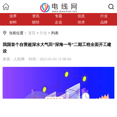
搜索
业界
资讯
专题
信息
行业
材料
财经
企业
供求
品牌
当前位置：
首页
>
行业
> 列表
我国首个自营超深水大气田“深海一号”二期工程全面开工建
设
来源：人民网 时间：2023-01-01 11:00:04