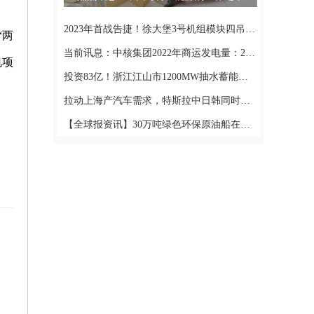
2023年首战告捷！徐大堡3号机组模块四吊装完成
“两
当前讯息：中核集团2022年商运发电量：2187.38亿千瓦时！
电项
投资83亿！浙江江山市1200MW抽水蓄能电站项目成功签约 每日快看
拉动上海产汽车需求，特斯拉中日韩同时开启降价大促_动态
【全球报资讯】30万吨绿色环保原油船在大连交付