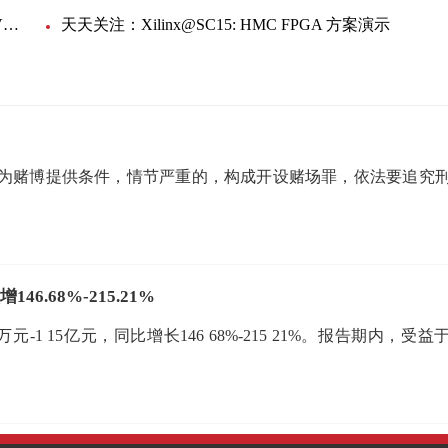
世界时讯：Microchip dsPIC33CK 低压电机控制（LVMC）开发板
天天关注：Xilinx@SC15: HMC FPGA 方案演示
为赌博提供条件，情节严重的，构成开设赌场罪，依法要追究
.68%-215.21%
-1 15亿元，同比增长146 68%-215 21%。报告期内，受益