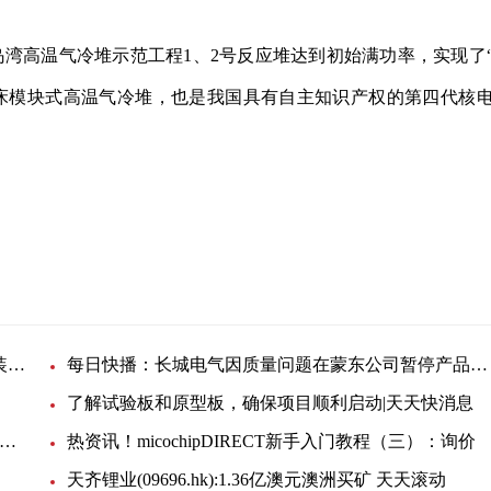
石岛湾高温气冷堆示范工程1、2号反应堆达到初始满功率，实现了
床模块式高温气冷堆，也是我国具有自主知识产权的第四代核
量
全球最大
环球今日讯！远东海缆有限公司有源滤波无功补偿装置招标公告
每日快播：长城电气因质量问题在蒙东公司暂停产品中标资格6个月
了解试验板和原型板，确保项目顺利启动|天天快消息
源利通电力因质量问题在蒙东公司暂停中标资格6个月
热资讯！micochipDIRECT新手入门教程（三）：询价
天齐锂业(09696.hk):1.36亿澳元澳洲买矿 天天滚动