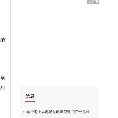
X 关闭
大的
。该
机组
信息
这个海上风电场发电量突破10亿千瓦时