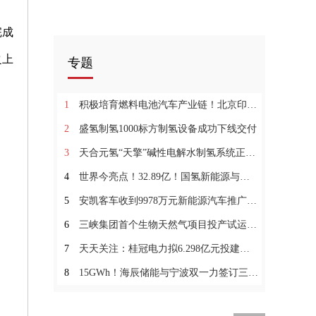
完成
之上
专题
1
积极培育燃料电池汽车产业链！北京印发《市管企业碳达峰行动方案》-短讯
2
盛氢制氢1000标方制氢设备成功下线交付
3
天合元氢“天擎”碱性电解水制氢系统正式出货
4
世界今亮点！32.89亿！国氢新能源与荆州高新区签署战略合作协议
5
安凯客车收到9978万元新能源汽车推广应用补贴|世界快资讯
6
三峡集团首个生物天然气项目投产试运行 焦点信息
7
天天关注：桂冠电力拟6.298亿元投建两个光伏项目
8
15GWh！海辰储能与宁波双一力签订三年电芯供应战略合作协议