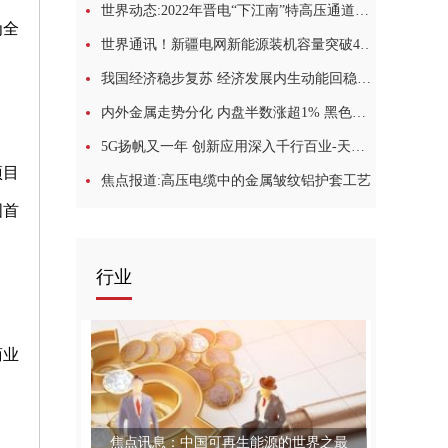
世界动态:2022年晋电“下江南”特高压通道送电371亿千瓦时
为全
世界通讯！新疆电网新能源装机容量突破4000万千瓦
我国经济稳步复苏 经济发展内生动能回稳走强
内外金属走势分化 内盘半数涨超1% 黑色系下行走弱|环球热议
5G扬帆又一年 创新应用深入千行百业-天天聚看点
项目
焦点报道:高压电缆中的金属皱纹铝护套工艺
国首
行业
商业
焦点讯息：中国可再生能源的世界之最