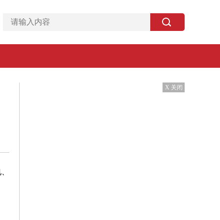
X 关闭
电、