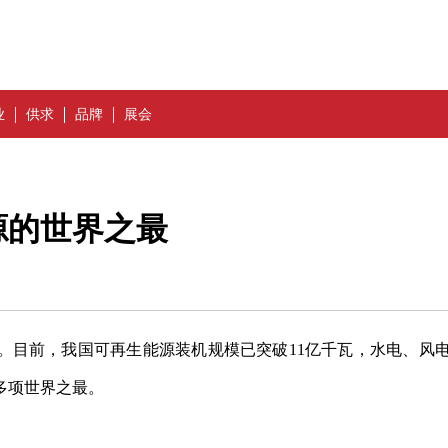
业
供求
品牌
展会
源的世界之最
绩。目前，我国可再生能源装机规模已突破11亿千瓦，水电、风
多项世界之最。