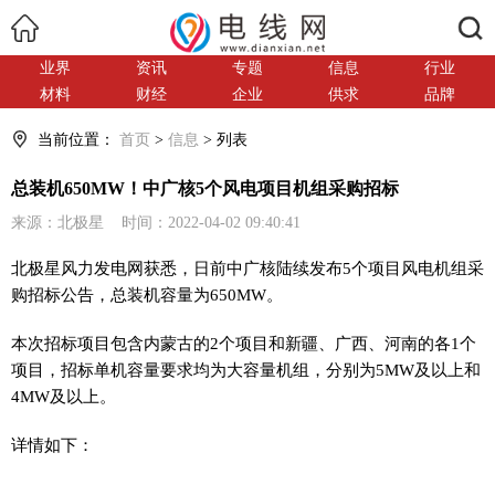
搜索
业界
资讯
专题
信息
行业
材料
财经
企业
供求
品牌
当前位置：
首页
>
信息
> 列表
总装机650MW！中广核5个风电项目机组采购招标
来源：北极星 时间：2022-04-02 09:40:41
北极星风力发电网获悉，日前中广核陆续发布5个项目风电机组采
购招标公告，总装机容量为650MW。
本次招标项目包含内蒙古的2个项目和新疆、广西、河南的各1个
项目，招标单机容量要求均为大容量机组，分别为5MW及以上和
4MW及以上。
详情如下：