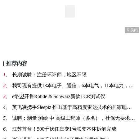
X 关闭
推荐内容
1、
长期诚聘：注册环评师，地区不限
2、
我司现有提供13本电子、通信，6本电气，11本电力，3本机电职称，投标资质皆可
3、
e络盟开售Rohde & Schwarz新款LCR测试仪
4、
英飞凌携手Sleepiz 推出基于高精度雷达技术的居家睡眠监测解决方案
5、
诚聘：测量 测绘 中 高级工程师（多名），社保无要求、退休均可，诚信可靠、地区不限
6、
江苏首台！500千伏任庄变1号联变本体拆解完成