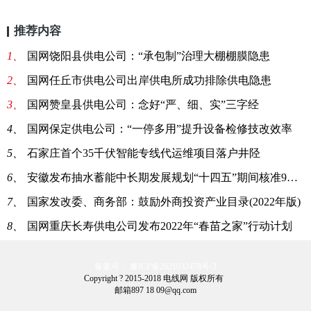
推荐内容
1、
国网饶阳县供电公司：“承包制”治理大棚棚膜隐患
2、
国网任丘市供电公司出岸供电所成功排除供电隐患
3、
国网赞皇县供电公司：念好“严、细、实”三字经
4、
国网保定供电公司：“一停多用”提升设备检修技改效率
5、
石家庄首个35千伏智能专线代运维项目落户井陉
6、
安徽发布抽水蓄能中长期发展规划“十四五”期间核准9个项目
7、
国家发改委、商务部：鼓励外商投资产业目录(2022年版)
8、
国网重庆长寿供电公司发布2022年“春苗之家”行动计划
备案号： 豫ICP备2021032478号-3
Copyright ? 2015-2018 电线网 版权所有
邮箱897 18 09@qq.com