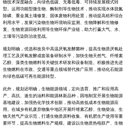
物技术深度融合，向绿色低碳、无毒低毒、可持续发展模式转
型。运用功能型微生物、酶制剂等生物技术，推动实现水体脱氮
除磷、重金属土壤修复、固体废物利用处置，推动提高秸秆综合
利用水平，发展污染物生物环境响应监测、生物降解和生物修
复、生物资源回收利用等生物环保产业链，助力打赢大气、水、
土壤等污染防治攻坚战。
规划明确，优选和改良中高温厌氧发酵菌种，提高生物质厌氧处
理工艺及厌氧发酵成套装备研制水平，加快生物天然气、纤维素
乙醇、藻类生物燃料等关键技术研发和设备制造。积极推进先进
生物燃料在市政、交通等重点领域替代推广应用，推动化石能源
向绿色低碳可再生能源转型。
此外，规划还明确，生物能源领域，定向选育、推广和应用高
产、高抗、速生的油料和能源林新品种，因地制宜开展生物能源
基地建设，加强热化学技术创新，推动高效低成本生物能源应
用。在城乡有机废弃物集中地区开展纤维素乙醇、生物柴油、生
物天然气产业示范，打通生物质原料收集、有机肥生产使用等重
要环节，提高生物燃料生产规模。建设以生物质热电联产、生物