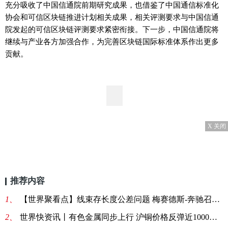
充分吸收了中国信通院前期研究成果，也借鉴了中国通信标准化
协会和可信区块链推进计划相关成果，相关评测要求与中国信通
院发起的可信区块链评测要求紧密衔接。下一步，中国信通院将
继续与产业各方加强合作，为完善区块链国际标准体系作出更多
贡献。
X 关闭
推荐内容
1、
【世界聚看点】线束存长度公差问题 梅赛德斯-奔驰召回1696辆进口E级、AMG GT汽车
2、
世界快资讯丨有色金属同步上行 沪铜价格反弹近1000元/吨