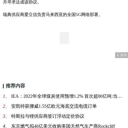
月寻求达成该协议。
瑞典供应商爱立信负责马来西亚的全国5G网络部署。
X 关闭
推荐内容
1、
IEA：2022年全球煤炭使用预增1.2% 首次超80亿吨:当前资讯
2、
安凯特获挪威1.55亿欧元海底交流电缆订单
3、
特斯拉与锂供应商签订浮动定价协议
4、
东京燃气拟46亿美元收购美国天然气生产商Rockcliff