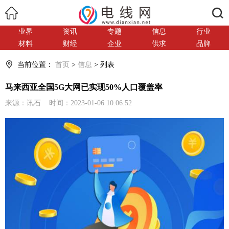
搜索
业界
资讯
专题
信息
行业
材料
财经
企业
供求
品牌
当前位置：
首页
>
信息
> 列表
马来西亚全国5G大网已实现50%人口覆盖率
来源：讯石 时间：2023-01-06 10:06:52