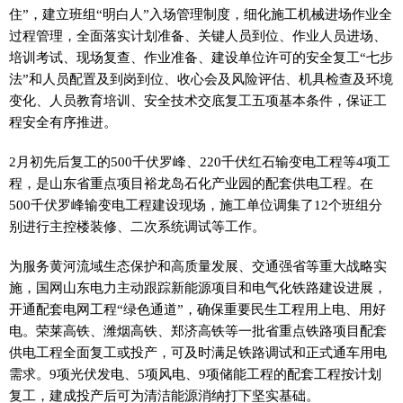
住”，建立班组“明白人”入场管理制度，细化施工机械进场作业全
过程管理，全面落实计划准备、关键人员到位、作业人员进场、
培训考试、现场复查、作业准备、建设单位许可的安全复工“七步
法”和人员配置及到岗到位、收心会及风险评估、机具检查及环境
变化、人员教育培训、安全技术交底复工五项基本条件，保证工
程安全有序推进。
2月初先后复工的500千伏罗峰、220千伏红石输变电工程等4项工
程，是山东省重点项目裕龙岛石化产业园的配套供电工程。在
500千伏罗峰输变电工程建设现场，施工单位调集了12个班组分
别进行主控楼装修、二次系统调试等工作。
为服务黄河流域生态保护和高质量发展、交通强省等重大战略实
施，国网山东电力主动跟踪新能源项目和电气化铁路建设进展，
开通配套电网工程“绿色通道”，确保重要民生工程用上电、用好
电。荣莱高铁、潍烟高铁、郑济高铁等一批省重点铁路项目配套
供电工程全面复工或投产，可及时满足铁路调试和正式通车用电
需求。9项光伏发电、5项风电、9项储能工程的配套工程按计划
复工，建成投产后可为清洁能源消纳打下坚实基础。