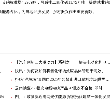
约标准煤4.29万吨，可减排二氧化碳11.75万吨，提供就业约1
新能源占比，为当地经济发展、乡村振兴作出重要贡献。
二氧化碳
【汽车创新三大驱动力】系列之一： 解决电动化和电池测试挑战的方法探讨:天天
跌
快讯：为何及如何将氮化镓场效应晶体管用于高效、高电压、开关模式电源应用
拒绝“洋垃圾”泰国自2025年起禁止进口塑料垃圾|世界看点
云南抽查250批次电线电缆产品 42批次不合格_即时
6%
四川：鼓励就近消纳光伏能源 探索光伏建筑一体化发