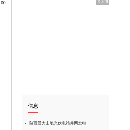
X 关闭
00
观察
信息
展
陕西最大山地光伏电站并网发电