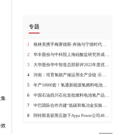
专题
1
格林美携手梅赛德斯-奔驰与宁德时代共建退役动力电池闭环回收价值链:动态焦点
2
华丰股份与中科院上海硅酸盐研究所成立“新型储能电池联合研发中心”
3
大华股份华中智造总部获评2022年度优秀省重点建设项目_环球报资讯
4
河南：培育氢能产储运用全产业链 示范推广氢电油气综合能源站
5
年产10000套！氢通新能源氢燃料电池制造项目落地新疆甘泉堡_今日热搜
6
中国石油四川石化首批燃料电池氢产品供应成都市场
投集
7
中巴国际合作共建“低碳和氢冶金实验室”|世界观热点
8
阿特斯喜获黑石旗下Aypa Power公司487 兆瓦时SolBank储能系统订单
会效