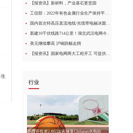
【报资讯】新材料，产业基石更坚固
工信部：2022年有色金属行业生产保持平稳 工业增加值同比增长5.2%:滚动
国内首次特高压直流地线/光缆带电融冰圆满成功
新建10千伏线路714公里！湖北武汉电网今年新开工及续建配网工程770个
美元继续攀高 沪铜跌幅走阔
【报资讯】国家电网两大工程开工 可提供就业岗位超2万个
再生
行业
墨西哥投资2.8亿比索修复Chilapan水电站 环球今热点