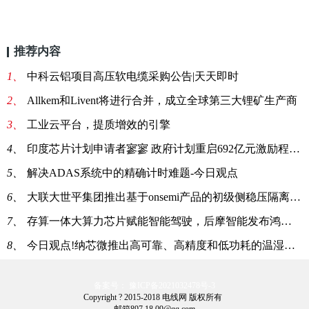
推荐内容
1、
中科云铝项目高压软电缆采购公告|天天即时
2、
Allkem和Livent将进行合并，成立全球第三大锂矿生产商
3、
工业云平台，提质增效的引擎
4、
印度芯片计划申请者寥寥 政府计划重启692亿元激励程序|世界信息
5、
解决ADAS系统中的精确计时难题-今日观点
6、
大联大世平集团推出基于onsemi产品的初级侧稳压隔离反激式转换器方案
7、
存算一体大算力芯片赋能智能驾驶，后摩智能发布鸿途H30
8、
今日观点!纳芯微推出高可靠、高精度和低功耗的温湿度传感器NSHT30
备案号： 豫ICP备2021032478号-3
Copyright ? 2015-2018 电线网 版权所有