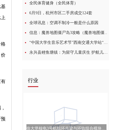
全民体育健身（全民体育）
比基
6月9日，杭州市区二手房成交124套
比上
全球讯息：空调不制冷一般是什么原因
信息：魔兽地图僵尸岛3攻略（魔兽地图僵尸岛6 0）
“中国大学生音乐艺术节”西南交通大学站“破解”青春的音乐密码-世界简讯
价格
永兴县鲤鱼塘镇：为留守儿童庆生 护航儿童成长
，价
行业
应有
弱，
析预
徐大堡核电3号机组环吊梁与环轨组合模块吊装成功 世界今头条