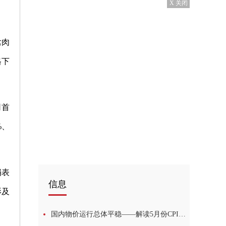
X 关闭
禽肉
格下
司首
%、
娟表
信息
影及
国内物价运行总体平稳——解读5月份CPI和PPI数据_全球新要闻