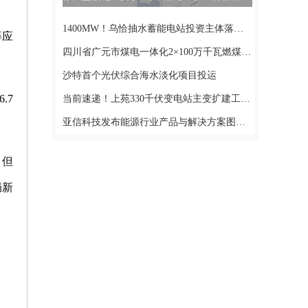
1400MW！乌恰抽水蓄能电站投资主体落定华电新疆_天天微速讯
等应
四川省广元市煤电一体化2×100万千瓦燃煤发电厂项目|前沿资讯
沙特首个光伏综合海水淡化项目投运
.7
当前速递！上苑330千伏变电站主变扩建工程投运
亚信科技发布能源行业产品与解决方案图谱_环球报资讯
。但
局新