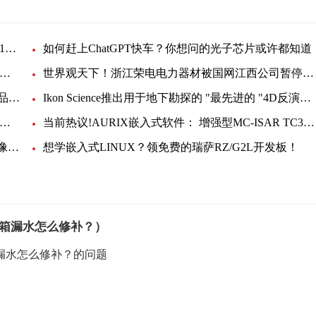
焦点精选！4月我国光缆产量2811.9万芯千米 同比增10.3%
如何赶上ChatGPT快车？你想问的光子芯片或许都知道
讯息：5月我国新能源乘用车批发、零售、出口量均同比增长超50%
世界观天下！浙江荣电电力器材被国网江西公司暂停相关产品中标资格6个月
每日关注!无锡恒汇电缆被国网江西公司暂停相关产品中标资格1年
Ikon Science推出用于地下勘探的 "最先进的 "4D反演技术软件工具
即时：英飞凌推出简单易用的 LCC 设计工具，赋能高效 LED 驱动器设计
当前热议!AURIX嵌入式软件： 增强型MC-ISAR TC3xx MCAL增加了符合ASIL D和SIL-2标准的驱动程序，以支持AUTOSARv4.4.0
全球速讯：格科微发布全新高端星光级宽动态4K图像传感器GC8613
想学嵌入式LINUX？领免费的瑞萨RZ/G2L开发板！
箱漏水怎么修补？）
漏水怎么修补？的问题