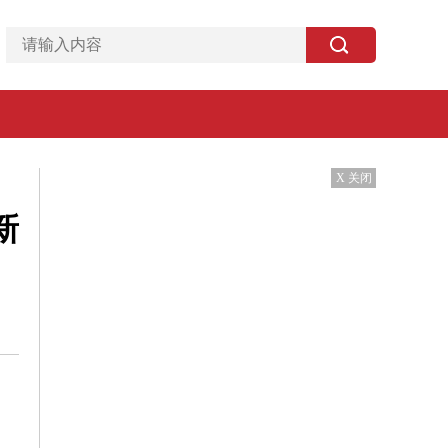
X 关闭
新