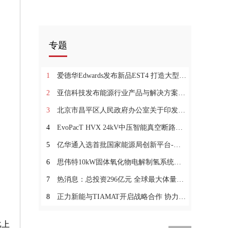
专题
1
爱德华Edwards发布新品EST4 打造大型生命与财产安全保护平台
2
亚信科技发布能源行业产品与解决方案图谱
3
北京市昌平区人民政府办公室关于印发《昌平区加快高新技术企业培育发展支持办法》的通知
4
EvoPacT HVX 24kV中压智能真空断路器重磅发布，续写卓越传奇
5
亿华通入选首批国家能源局创新平台-全球聚看点
6
思伟特10kW固体氧化物电解制氢系统样机完成测试 天天速看料
7
热消息：总投资296亿元 全球最大体量绿色氢氨醇一体化项目获批复
8
正力新能与TIAMAT开启战略合作 协力推进钠离子电池产业化
比上