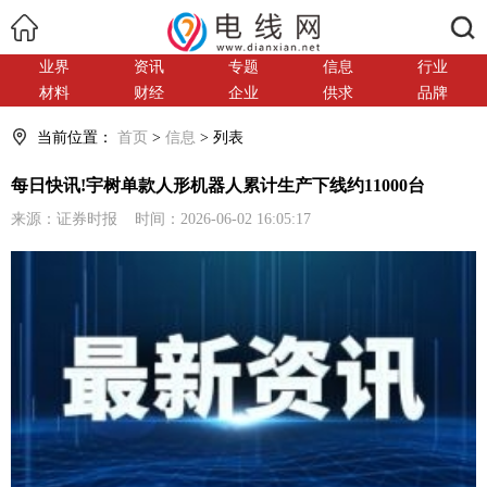
搜索
业界
资讯
专题
信息
行业
材料
财经
企业
供求
品牌
当前位置：
首页
>
信息
> 列表
每日快讯!宇树单款人形机器人累计生产下线约11000台
来源：证券时报 时间：2026-06-02 16:05:17