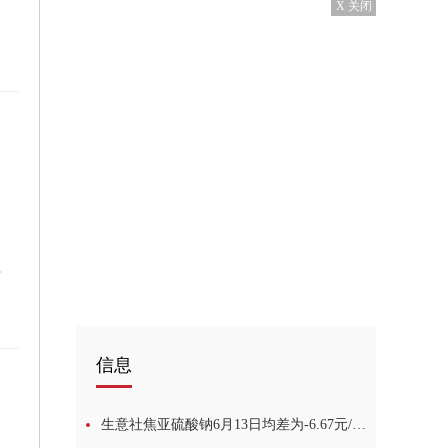
X 关闭
割设备
信息
生意社焦亚硫酸钠6月13日均差为-6.67元/吨 由负向扩大转为缩小 天天快报