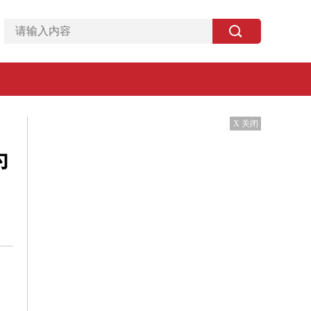
X 关闭
为