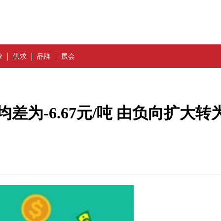
业
供求
品牌
展会
差为-6.67元/吨 由负向扩大转