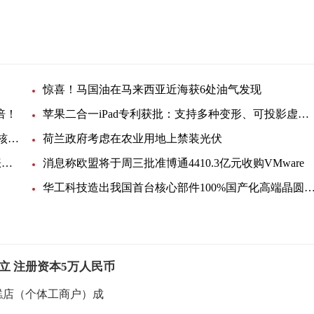
惊喜！马国油在马来西亚近海获6处油气发现
倍！
苹果二合一iPad专利获批：支持多种变形、可投影虚拟键盘
韩国反排海团队与日本民众共同举行集会 反对强推核污染水排海
荷兰政府考虑在农业用地上禁装光伏
EIA月度展望：美国明年底产油量将小幅提升，看涨未来油价
消息称欧盟将于周三批准博通4410.3亿元收购VMware
华工科技造出我国首台核心部件100%国产化高端晶圆激光切
立 注册资本5万人民币
糕店（个体工商户）成