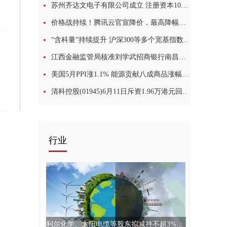
苏州齐达文电子有限公司成立 注册资本10万人民币-每日热讯
价格战持续！腾讯云官宣降价，最高降幅超 60%
“含科量”持续提升 沪深300等多个宽基指数样本调整|每日速看
江西金融监管局核准刘学武招商银行南昌分行行长任职资格 当前聚焦
美国5月PPI涨1.1% 能源贡献八成商品涨幅 通胀全面扩散
清科控股(01945)6月11日斥资1.96万港元回购1.28万股|快资讯
行业
利尔化学、太阳电缆等股东拟减持不超3%股份，11家A股公司股东减持计划一览