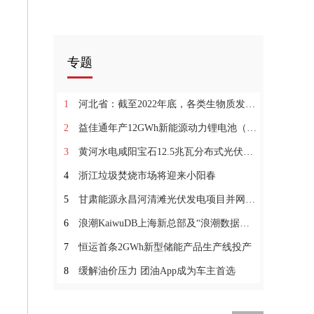
专题
1
河北省：截至2022年底，各类生物质发电装机容量总计约2191MW
2
益佳通年产12GWh新能源动力锂电池（一期）项目投产
3
黄河水电咸阳宝石12.5兆瓦分布式光伏项目并网发电
4
浙江垃圾焚烧市场将迎来小阳春
5
甘肃能源永昌河清滩光伏发电项目并网发电
6
浪潮KaiwuDB上海新总部及“浪潮数据库产业联合实验室”落成
7
恒运首条2GWh新型储能产品生产线投产
8
缓解油价压力 团油App成为车主首选