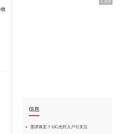
X 关闭
验收
2.8%
信息
需求将至？10G光纤入户引关注