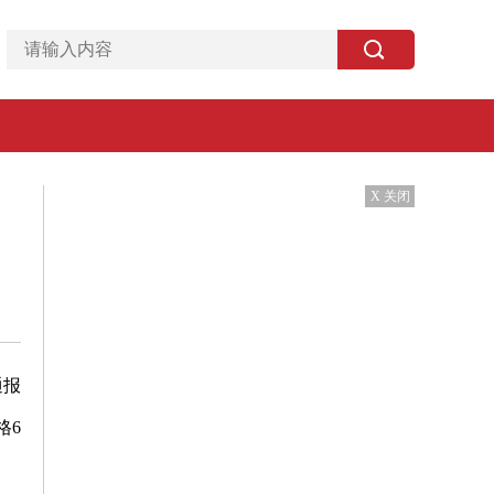
X 关闭
通报
格6