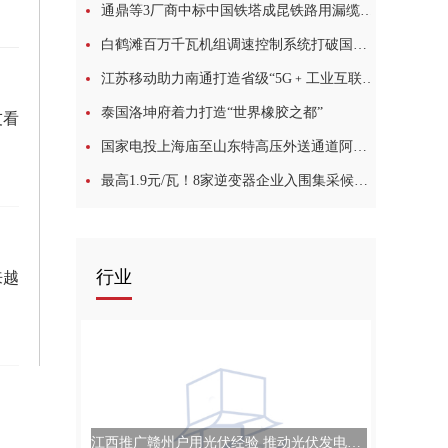
通鼎等3厂商中标中国铁塔成昆铁路用漏缆等产品项目
白鹤滩百万千瓦机组调速控制系统打破国外技术垄断
江苏移动助力南通打造省级“5G﹢工业互联网”融合应用先导区
泰国洛坤府着力打造“世界橡胶之都”
友看
国家电投上海庙至山东特高压外送通道阿拉善基地400MW风电项目正式开工
最高1.9元/瓦！8家逆变器企业入围集采候选人
行业
来越
江西推广赣州户用光伏经验 推动光伏发电快速发展