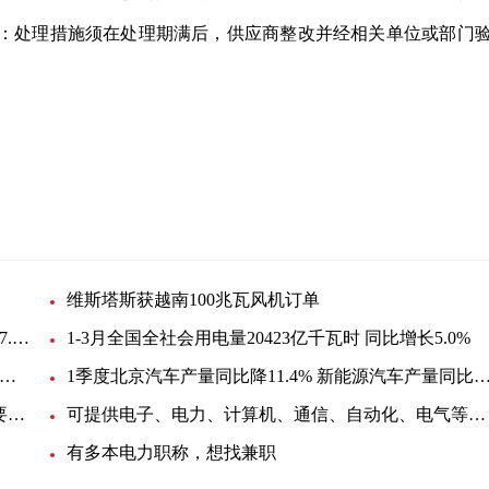
明：处理措施须在处理期满后，供应商整改并经相关单位或部门
司
绝缘导线
经营活动
维斯塔斯获越南100兆瓦风机订单
截至3月底全国发电装机容量约24.0亿千瓦 同比增长7.8%
1-3月全国全社会用电量20423亿千瓦时 同比增长5.0%
现有提供13本电子、通信，6本电气，11本电力，3本机电职称，投标资质皆可
1季度北京汽车产量同比降11.4% 新能源汽车产量同比增12
申报安防，电力，通信，智能化，弱电工程资质需要配备哪里人员
可提供电子、电力、计算机、通信、自动化、电气等职称
有多本电力职称，想找兼职