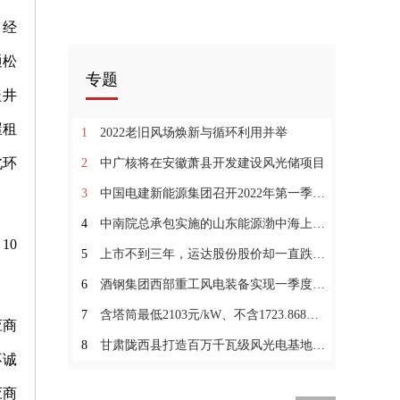
，经
通松
专题
盖井
屋租
1
2022老旧风场焕新与循环利用并举
北环
2
中广核将在安徽萧县开发建设风光储项目
3
中国电建新能源集团召开2022年第一季度经营分析会
4
中南院总承包实施的山东能源渤中海上风电A场址工程正式开工
10
5
上市不到三年，运达股份股价却一直跌了，背后原因是什么？
6
酒钢集团西部重工风电装备实现一季度“开门红”
7
含塔筒最低2103元/kW、不含1723.868元/kW！
应商
8
甘肃陇西县打造百万千瓦级风光电基地工作方案出炉！
不诚
应商