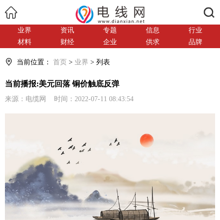
搜索
业界
资讯
专题
信息
行业
材料
财经
企业
供求
品牌
当前位置：
首页
>
业界
> 列表
当前播报:美元回落 铜价触底反弹
来源：电缆网 时间：2022-07-11 08:43:54