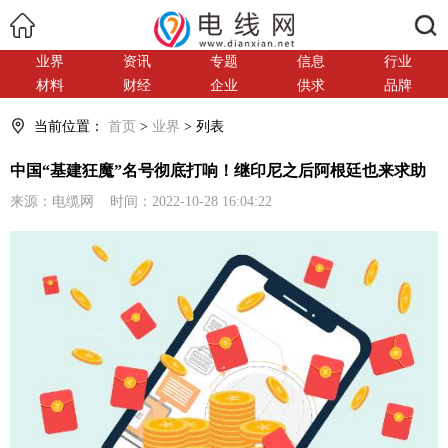
搜索
业界
资讯
专题
信息
行业
材料
财经
企业
供求
品牌
当前位置：
首页
>
业界
> 列表
中国“基建狂魔”名号彻底打响！继印尼之后阿根廷也来求助
来源：电缆网 时间：2022-10-28 16:04:22