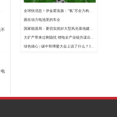
全球快消息！伊金霍洛旗：“氢”尽全力构筑北疆氢都
困在动力电池里的车企
国家能源局：要切实抓好大型风光基地建设工作1世界微动态
模不
大扩产带来过剩隐忧 锂电全产业链共谋出海服务4环球视点
绿色雄心 | 碳中和博鳌大会上说了什么？3当前快报
晋电