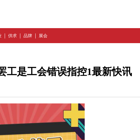
业
供求
品牌
展会
铜矿罢工是工会错误指控1最新快讯