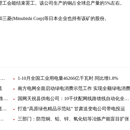
望工会能结束罢工。该公司生产的铜占全球总产量的5%左右。
itsubishi Corp)等日本企业也持有该矿的股份。
的
社会发展
必和必拓：Escondida铜矿罢工是工会错误指控1最新快讯
1-10月全国工业用电量46266亿千瓦时 同比增1.8%
缆
南方电网全面启动绿电消费示范工作 实现全额绿电消
国网临汾供电公司首创断线瞬切开关 填补了配电线路切除断线故障的技术空白
国网天祝县供电公司：10千伏配网线路馈线自动化全覆盖
国网三明供电公司成为全省首个山区无人机网格化巡检单位
打造“高原绿色精品示范站” 甘肃送变电公司带电投运
花清瘟卖断货?总部员工内购都要排队? 公司最新回应来了
三部门：防范铜、铅、锌、氧化铝等冶炼产能盲目扩张