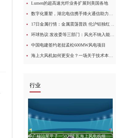
Lumen的超高速光纤业务扩展到美国各地
数字化重塑，湖北电信携手烽火通信助力酒店业“破茧成蝶”1世界热点评
17日金属行情：金属震荡普跌 伦沪铝独红 黑色系全线飘绿
环球热议:发改委等三部门：风光不纳入能源消费总量 推动可再生能源参与绿证交易
中国电建签约老挝孟松600MW风电项目
海上大风机如何更安全？一场关于技术本质的全新探讨
行业
费
中广核汕尾甲子一50万千瓦海上风电机组全部并网发电