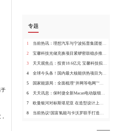
专题
1
当前热讯：理想汽车与宁波拓普集团签署战略合作框架协议
2
宝馨科技光储充换项目紧锣密鼓稳步推进4焦点速讯
3
天天观焦点：投资18.6亿元 宝馨科技拟加码投建2GW光伏异质结电池等项目
4
全球今头条！国内最大核能供热项目为20万居民送上温暖
5
国家能源局：全面梳理“并网等电网”“电网等审批”和“电网等电源”等问题助力可再生能源发展
基于
6
天天讯息：保时捷全新Macan电动版细节曝光
7
欧曼银河对标斯堪尼亚 在造型设计上的亮点有哪些？3当前看点
8
当前热议!国富氢能与卡沃罗联手打造全场景绿氢解决方案
议，