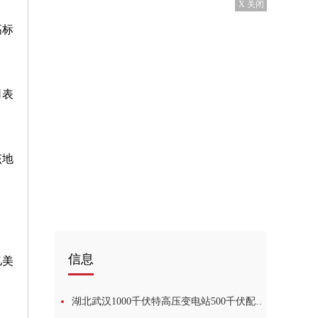
X 关闭
高标
司表
该地
信息
亿美
湖北武汉1000千伏特高压变电站500千伏配套线路成功送电1世界资讯