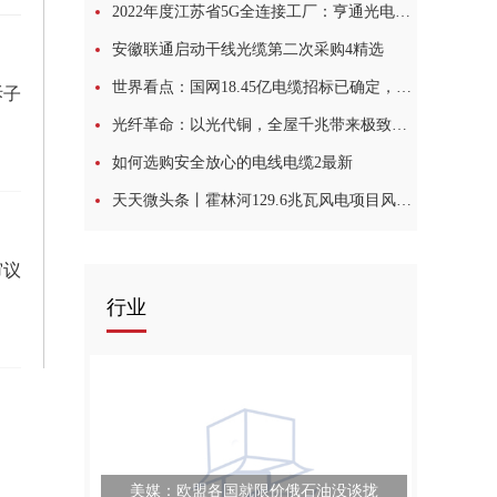
2022年度江苏省5G全连接工厂：亨通光电入选
安徽联通启动干线光缆第二次采购4精选
世界看点：国网18.45亿电缆招标已确定，47家缆企中标候选
拆子
光纤革命：以光代铜，全屋千兆带来极致新体验？
如何选购安全放心的电线电缆2最新
天天微头条丨霍林河129.6兆瓦风电项目风机全部就位
审议
行业
美媒：欧盟各国就限价俄石油没谈拢