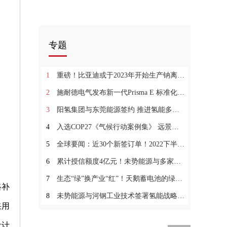
专题
1
重磅！比亚迪或于2023年开始生产钠离子电池
2
施耐德电气发布新一代Prisma E 标准化低压成套分配电设备|每日动态
3
阳氢集团与东莞能源签约 推进氢能多元化_新视野
4
入选COP27《气候行动案例集》 远景零碳产业园与电池获全球点赞
5
全球要闻：近30个新签订单！2022下半年订单量暴增，考克利尔竞立稳占市场
6
累计授信额度4亿元！未势能源与多家银行签署战略合作:当前热议
7
生态“绿”换产业“红”！天鹅蓄电池的绿色发展之路0天天快消息
路补
8
未势能源与河钢工业技术签署氢能战略合作协议
采用
设计