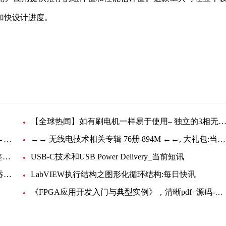
加快设计进度。
设计过程
【全球热闻】如有刷电机一样易于使用– 独立的3相无刷直流(BLDC)电机控制器用于
→→ 单片机典型模块设计实例导航 超清晰 书签版 ←←_天天最新
→→ 无线电技术相关专辑 76册 894M ←←, 大礼包:当前信息
【全球聚看点】→→ 例说8051 360页 180M 清晰书签版 ←←
USB-C技术和USB Power Delivery_当前短讯
充分利用数字万用表的高速测量能力，设置其最佳吞吐量-焦点热文
LabVIEW执行结构之图形化循环结构:每日快讯
《FPGA应用开发入门与典型实例》，清晰pdf+源码-环球快讯