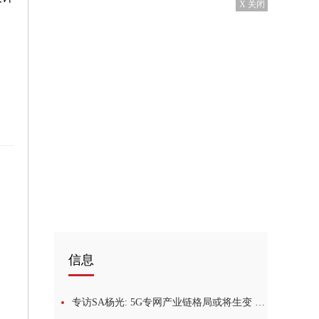
X 关闭
汽车
信息
专访SA杨光: 5G专网产业链格局或将生变 监管工作任重道远0全球新要闻