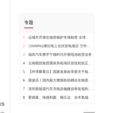
专题
1
运城市开展生物质锅炉专项检查 全球百事通
2
1260MWp潍坊海上光伏发电项目 万华化学助推新旧动能转换
3
福田汽车携手宁德时代开展电池租赁业务
4
云南能投集团通泉风电项目首批机组正式投产
5
【环球聚看点】国家发展改革委关于核定雁淮、扎青特高压直流工程输电价格的通知
6
观速讯丨国内最大燃煤机组耦合生物质发电项目正式投产
7
深圳新能源汽车充电设施建设将发福利|每日时讯
8
爱德曼、海德利森、顺亿达、水木氢城和兴创海珀尔上榜！北京大兴年度拟支持氢企名单公布
相当