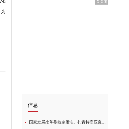
优化
X 关闭
，为
息
信息
国家发展改革委核定雁淮、扎青特高压直流工程输电价格-全球百事通