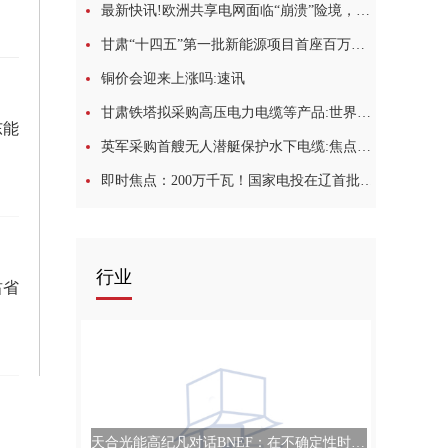
最新快讯!欧洲共享电网面临“崩溃”险境，多国计划限制电力出口
甘肃“十四五”第一批新能源项目首座百万千瓦级光伏汇集站并网-世界视点
铜价会迎来上涨吗:速讯
甘肃铁塔拟采购高压电力电缆等产品:世界报资讯
东能
英军采购首艘无人潜艇保护水下电缆:焦点速讯
即时焦点：200万千瓦！国家电投在辽首批风电基地项目全获核准
行业
肃省
天合光能高纪凡对话BNEF：在不确定性时代构建行业新生态，开放合作引领全球光伏发展