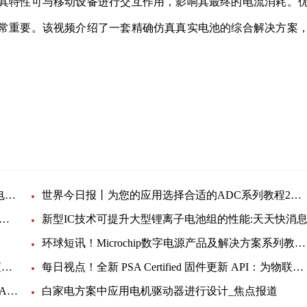
其特性可与移动设备进行交互作用，影响其最终的电流消耗。
常重要。该视频介绍了一套精确仿真真实电池的综合解决方案
非常重要
精确仿真电池特性，更准确测量无线终端设备的耗电特性_环球时快讯
世界今日报丨为您的应用选择合适的ADC系列教程2：Microchip 16-24位Σ-Δ ADC的特性 (eWorkshop)
：Microchip电源管理MCP19111/MCP87000系列产品
新型IC技术可提升大型锂离子电池组的性能:天天快消
环球短讯！Microchip数字电源产品及解决方案系列教程4：dsPIC33C特性简介（一）： 内核及ADC模块 (eWorkshop)
前沿热点：贸泽开售Laird Connectivity面向Wi-Fi和蓝牙应用的FlexPIFA 2-dBi和3-dBi天线
每日视点！全新 PSA Certified 固件更新 API：为物联网设备安全保驾护航
伍尔特电子同轴产品线增加新产品高频连接器：SMA、RPSMA、线缆和转接头
白家电方案中应用电机驱动器进行设计_焦点报道