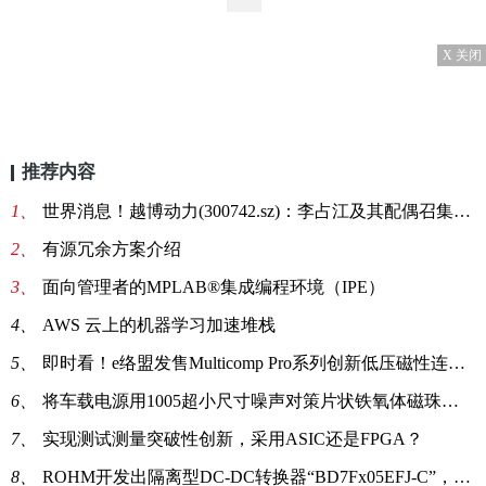
X 关闭
推荐内容
1、
世界消息！越博动力(300742.sz)：李占江及其配偶召集50余人冲击公司董事会
2、
有源冗余方案介绍
3、
面向管理者的MPLAB®集成编程环境（IPE）
4、
AWS 云上的机器学习加速堆栈
5、
即时看！e络盟发售Multicomp Pro系列创新低压磁性连接器
6、
将车载电源用1005超小尺寸噪声对策片状铁氧体磁珠商品化_天天日报
7、
实现测试测量突破性创新，采用ASIC还是FPGA？
8、
ROHM开发出隔离型DC-DC转换器“BD7Fx05EFJ-C”，助力xEV相关应用实现小型化以及减少降噪设计工时