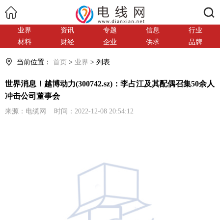
搜索
业界
资讯
专题
信息
行业
材料
财经
企业
供求
品牌
当前位置：
首页
>
业界
> 列表
世界消息！越博动力(300742.sz)：李占江及其配偶召集50余人
冲击公司董事会
来源：电缆网 时间：2022-12-08 20:54:12