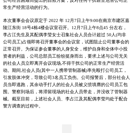
公司经营困难而提出的自救方案，反对任何干扰甚至危害公司正
常生产经营活动的行为。
本次董事会会议原定于 2022 年 12月7日上午9:00在南京市建区嘉
陵江东街 18号4栋4楼会议室召开。12月7日上午8点45 分左右，
李占江先生及其配偶李莹女士召集社会人员合计超过 50人(均非
公司员工)占领即将召开董事会的会议室，试图阻止公司董事会的
正常召开。为保证参会董事的人身安全，维护自身和全体中小投
资者的利益，公司总部员工纷纷挺身而出，要求上述与公司无关
的社会人员立即离开会议现场,不得干扰公司的正常生产经营活
动。期间,社会人员(其中一人携带管制器械)率先殴打公司员工，
引发肢体冲突，导致公司3名员工负伤。公司报警后，部分社会人
员当即逃跑，其余动手打人的社会人员被义愤填膺的公司员工包
围。警察到场后，将滞留现场的社会人员带走，并没收了管制器
械。截至目前，上述社会人员、李占江及其配偶李莹均处于配合
警方调查的过程中。