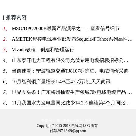
推荐内容
1、
MSO/DPO2000B最新产品演示之二：查看信号细节
2、
AMETEK程控电源事业部发布Sequoia和Tahoe系列高性能交直流大功率电源
3、
Vivado教程：创建和管理运行
4、
山东泰开电力工程有限公司光伏专用电缆招标招标公告|每日简讯
5、
当前速看：宁波轨道交通TJ8107标护栏、电缆询价采购
6、
10月智利铜产量增长1.4%至47.7万吨_天天简讯
7、
世界今头条！广东梅州抽查生产领域7款电线电缆产品 均合格
8、
11月我国水力发电量同比减少14.2% 连续第4个月同比下降:全球视讯
备案号： 豫ICP备2021032478号-3
Copyright ? 2015-2018 电线网 版权所有
邮箱897 18 09@qq.com