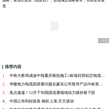
国标，黄绿红蓝黑（或双色），必须满足国标要求，否则坚决退
货
X 关闭
推荐内容
1、
中铁大桥局成渝中线重庆枢纽施工1标项目部铝芯电缆采购询价
2、
华隆电力电缆因质量问题在蒙东公司暂停产品中标资格6个月_世界热议
3、
焦点速递！12月下旬我国流通领域动力煤价格下跌
4、
中国公布利好政策 铜价上涨:天天滚动