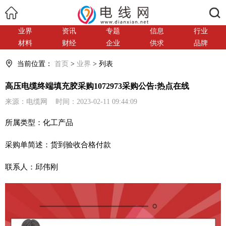
搜索
业界
资讯
专题
信息
行业
材料
财经
企业
供求
品牌
当前位置：
首页
>
业界
> 列表
高压电缆终端填充胶采购1072973采购公告:热点在线
来源：电缆网 时间：2023-02-11 09:44:09
所属类型：化工产品
采购单简述：货到验收合格付款
联系人：邱伟刚