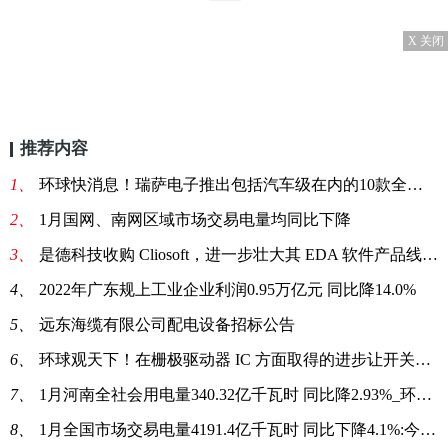
X 关闭
推荐内容
1、
环球快消息！瑞萨电子推出包括汽车级在内的10款全新成功产品组合
2、
1月国网、南网区域市场交易电量均同比下降
3、
是德科技收购 Cliosoft，进一步壮大其 EDA 软件产品线-焦点热讯
4、
2022年广东规上工业企业利润0.95万亿元 同比降14.0%
5、
远东海缆有限公司配电设备招标公告
6、
环球观天下！在栅极驱动器 IC 方面取得的进步让开关电源实现新的功率密度水平
7、
1月河南全社会用电量340.32亿千瓦时 同比降2.93%_环球快播报
8、
1月全国市场交易电量4191.4亿千瓦时 同比下降4.1%:今日精选