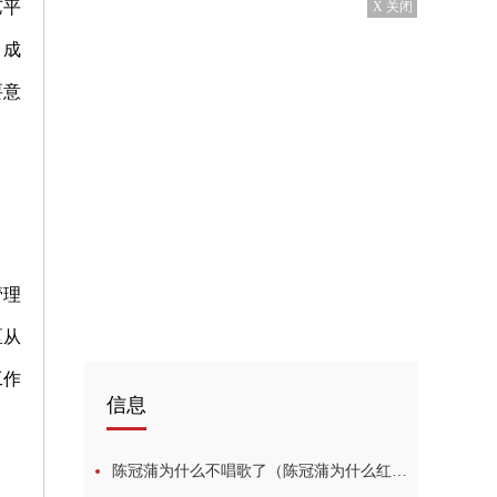
艺平
X 关闭
。成
要意
管理
区从
工作
信息
陈冠蒲为什么不唱歌了（陈冠蒲为什么红不起来） 世界今热点