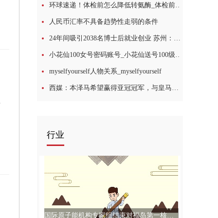
环球速递！体检前怎么降低转氨酶_体检前怎样降低转氨酶
人民币汇率不具备趋势性走弱的条件
24年间吸引2038名博士后就业创业 苏州：让博士后心无旁骛在实验室搞科研
小花仙100女号密码账号_小花仙送号100级女号
myselfyourself人物关系_myselfyourself
西媒：本泽马希望赢得亚冠冠军，与皇马在世俱杯碰面
缺问题
行业
国际原子能机构专家组结束对福岛第一核电站视察