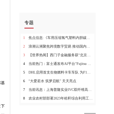
专题
1
焦点信息:《车用压缩氢气塑料内胆碳纤维全缠绕气瓶》发布
2
浪潮云洲聚焦跨境数字贸易 推动国内国际双循环
3
【世界热闻】西门子金融服务获“北京市共铸诚信企业”与“上海市保理行业先进单位”称号
4
当前热门：富士通发布AI平台“Fujitsu Kozuchi”
5
DHL启用首支生物燃料卡车车队 为F1赛事提供物流运输 当前最新
6
“大爱若水 筑梦启航” 天天亮点
部基
7
当前讯息：上海普隆实业IVC双纤维高分子工业地板卷材创新上市
8
农业农村部部署2023年秸秆综合利用工作_当前播报
景下