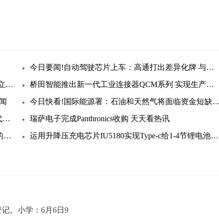
今日要闻!自动驾驶芯片上车：高通打出差异化牌 与英伟达错位竞争
发电侧储能再迎新突破：远东股份签订战略协议 成立三方合资公司
桥田智能推出新一代工业连接器QCM系列 实现生产工序的高效切换与稳定传输-天天微速讯
闻
今日快看!国际能源署：石油和天然气将面临资金短
观察：X-FAB率先向市场推出110纳米BCD-on-SOI代工解决方案
瑞萨电子完成Panthronics收购 天天看热讯
【世界播资讯】仅使用一个电感即可设计出更紧凑的电源
运用升降压充电芯片IU5180实现Type-c给1-4节锂电池快速充电
记。小学：6月6日9