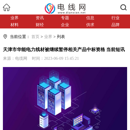
搜索
业界
资讯
专题
信息
行业
材料
财经
企业
供求
品牌
当前位置：
首页
>
业界
> 列表
天津市华能电力线材被继续暂停相关产品中标资格 当前短讯
来源：电缆网 时间：2023-06-09 15:45:21