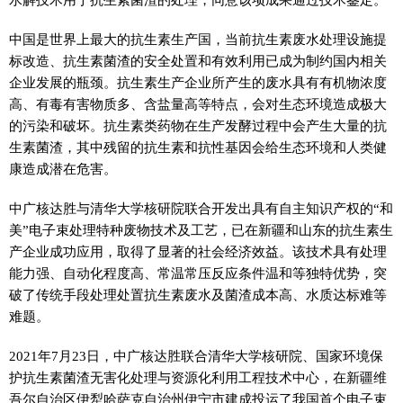
中国是世界上最大的抗生素生产国，当前抗生素废水处理设施提
标改造、抗生素菌渣的安全处置和有效利用已成为制约国内相关
企业发展的瓶颈。抗生素生产企业所产生的废水具有有机物浓度
高、有毒有害物质多、含盐量高等特点，会对生态环境造成极大
的污染和破坏。抗生素类药物在生产发酵过程中会产生大量的抗
生素菌渣，其中残留的抗生素和抗性基因会给生态环境和人类健
康造成潜在危害。
中广核达胜与清华大学核研院联合开发出具有自主知识产权的“和
美”电子束处理特种废物技术及工艺，已在新疆和山东的抗生素生
产企业成功应用，取得了显著的社会经济效益。该技术具有处理
能力强、自动化程度高、常温常压反应条件温和等独特优势，突
破了传统手段处理处置抗生素废水及菌渣成本高、水质达标难等
难题。
2021年7月23日，中广核达胜联合清华大学核研院、国家环境保
护抗生素菌渣无害化处理与资源化利用工程技术中心，在新疆维
吾尔自治区伊犁哈萨克自治州伊宁市建成投运了我国首个电子束