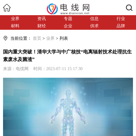
搜索
业界
资讯
专题
信息
行业
材料
财经
企业
供求
品牌
当前位置：
首页
>
业界
> 列表
国内重大突破！清华大学与中广核技“电离辐射技术处理抗生
素废水及菌渣”
来源：电缆网 时间：2023-07-11 15:17:30