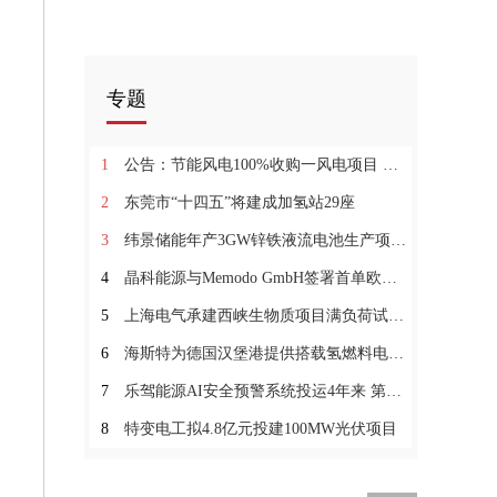
专题
1
公告：节能风电100%收购一风电项目 作价5.7亿元
2
东莞市“十四五”将建成加氢站29座
3
纬景储能年产3GW锌铁液流电池生产项目获备案批准
4
晶科能源与Memodo GmbH签署首单欧洲储能方案框架协议
5
上海电气承建西峡生物质项目满负荷试运行成功
6
海斯特为德国汉堡港提供搭载氢燃料电池的空箱堆高机和码头牵引车
7
乐驾能源AI安全预警系统投运4年来 第六次成功预警锂电池电站安全事故
8
特变电工拟4.8亿元投建100MW光伏项目