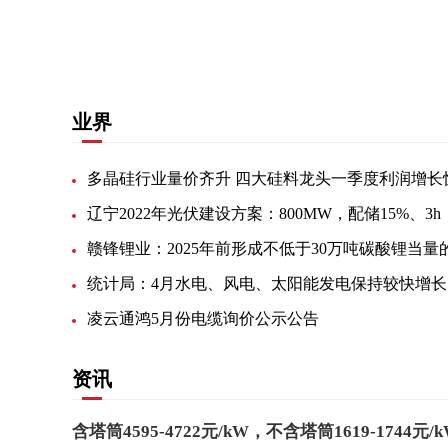
关键词：
节能风电
风电项目
风电企业
腾煌公司
业界
多晶硅行业量价齐升 四大硅料龙头一季度利润增长
辽宁2022年光伏建设方案：800MW，配储15%、3h
统计局：4月水电、风电、太阳能发电保持较快增长
凌云通鸿5月份电缆询价公示公告
资讯
含塔筒4595-4722元/kW，不含塔筒1619-1744元/