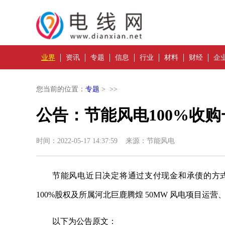
业界
资讯
专题
信息
行业
材料
财经
企
您当前的位置：
专题
> >>
公告：节能风电100%收购
时间：2022-05-17 14:37:59 来源：节能风电
节能风电
近
日决定将通过支付现金和承债的方式
100%股权及所属河北巨鹿腾煌 50MW 风电项目运营
以下为公告原文：