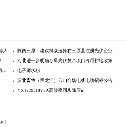
惊人
陕西三原：建议群众选择在三原县注册光伏企业
！
河北进一步明确存量光伏复合项目占用耕地政策
赣锋锂业：2025年前形成不低于30万吨碳酸锂当量的供应能力
电子师求职
萝北畜牧（黑龙江）云山合场电线电缆招标公告
YX1220 /18V2A高效率同步降压ic
kW！