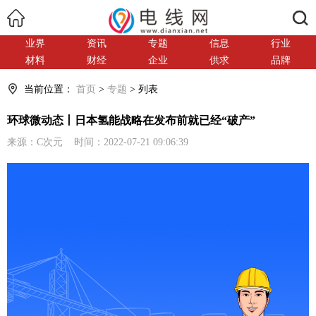
搜索
业界
资讯
专题
信息
行业
材料
财经
企业
供求
品牌
当前位置：
首页
>
专题
> 列表
环球微动态丨日本氢能战略在发布前就已经“破产”
来源：C次元 时间：2022-07-21 09:06:39