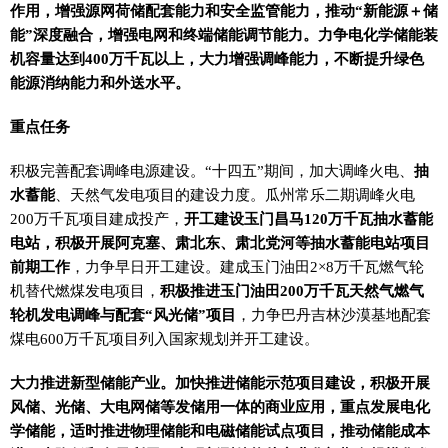
作用，增强源网荷储配套能力和安全监管能力，推动“新能源＋储
能”深度融合，增强电网和终端储能调节能力。力争电化学储能装
机容量达到400万千瓦以上，大力增强调峰能力，不断提升绿色
能源消纳能力和外送水平。
重点任务
积极完善配套调峰电源建设。“十四五”期间，加大调峰火电、
抽
水蓄能
、天然气发电项目的建设力度。瓜州常乐二期调峰火电
200万千瓦项目建成投产，
开工建设玉门昌马120万千瓦抽水蓄能
电站，积极开展阿克塞、肃北东、肃北党河等抽水蓄能电站项目
前期工作
，力争早日开工建设。建成玉门油田2×8万千瓦燃气轮
机替代燃煤发电项目，
积极推进玉门油田200万千瓦天然气燃气
轮机发电调峰与配套“风光储”项目
，力争巴丹吉林沙漠基地配套
煤电600万千瓦项目列入国家规划并开工建设。
大力推进新型储能产业。加快推进储能示范项目建设，积极开展
风储、光储、大电网储等发储用一体的商业应用，重点发展电化
学储能，适时推进物理储能和电磁储能试点项目，推动储能成本