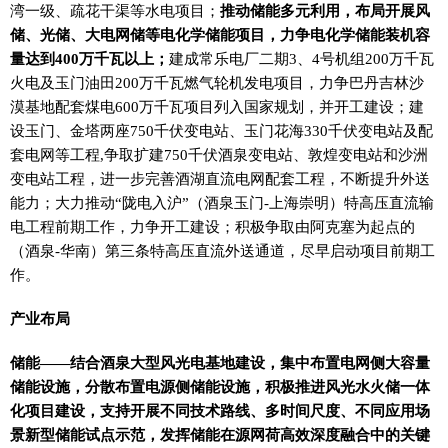
湾一级、疏花干渠等水电项目；
推动储能多元利用，布局开展风
储、光储、大电网储等电化学储能项目，力争电化学储能装机容
量达到400万千瓦以上；
建成常乐电厂二期3、4号机组200万千瓦
火电及玉门油田200万千瓦燃气轮机发电项目，力争巴丹吉林沙
漠基地配套煤电600万千瓦项目列入国家规划，并开工建设；建
设玉门、金塔两座750千伏变电站、玉门花海330千伏变电站及配
套电网等工程,争取扩建750千伏酒泉变电站、敦煌变电站和沙洲
变电站工程，进一步完善酒湖直流电网配套工程，不断提升外送
能力；大力推动“陇电入沪”（酒泉玉门-上海崇明）特高压直流输
电工程前期工作，力争开工建设；积极争取由阿克塞为起点的
（酒泉-华南）第三条特高压直流外送通道，尽早启动项目前期工
作。
产业布局
储能——结合酒泉大型风光电基地建设，集中布置电网侧大容量
储能设施，分散布置电源侧储能设施，积极推进风光水火储一体
化项目建设，支持开展不同技术路线、多时间尺度、不同应用场
景新型储能试点示范，发挥储能在源网荷高效深度融合中的关键