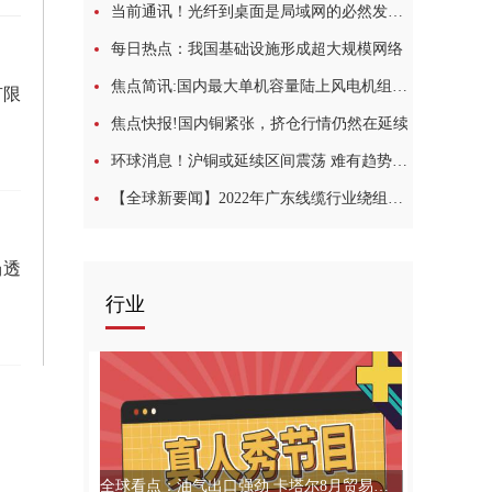
当前通讯！光纤到桌面是局域网的必然发展趋势（一）
每日热点：我国基础设施形成超大规模网络
焦点简讯:国内最大单机容量陆上风电机组一次并网成功
有限
焦点快报!国内铜紧张，挤仓行情仍然在延续
环球消息！沪铜或延续区间震荡 难有趋势性行情
【全球新要闻】2022年广东线缆行业绕组线专题座谈会在佛山顺利举行
场透
行业
全球看点：油气出口强劲 卡塔尔8月贸易顺差同比增长89%