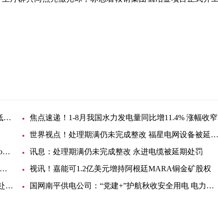
热头条丨8月我国核能发电量363.2亿千瓦时 同比降低0.6%
焦点速递！1-8月我国水力发电量同比增11.4% 涨幅收窄
世界视点！处理期满仍未完成整改 福星电网设备被延期处
【世界新要闻】耐克森获得美国海上风电场Revolution电缆订单
讯息：处理期满仍未完成整改 永进电缆被延期处罚
球简讯:存在偷工减料情况 河北金力电缆被列入黑名单3年
视讯！嘉能可1.2亿美元增持阿根廷MARA铜金矿股权
国网三明供电公司：加强现场安全管控力度 全力以赴确保安全生产
国网南平供电公司：“党建+”护航秋收安全用电 电力保障足柿农喜丰收