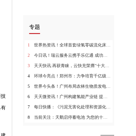
专题
1
世界热资讯！全球首套绿氢零碳流化床高效炼铁新技术示范项目开工
2
今日讯！瑞云服务云携手乐亿通 成功举办项目启动会
3
天天快讯:再获青睐，云快充荣膺“十大最具投资价值品牌奖”
4
环球今亮点！郑州市：力争培育千亿级产业集群 建成国内领先的燃料电池汽车产业基地
5
世界今头条！广州布局农林生物质发电 适当开展污泥掺烧耦合
新技
6
天天微资讯！广州构建氢能产业链 提升生产和消费能力
7
每日快播：《污泥无害化处理和资源化利用实施方案》印发
具有
8
当前关注：天鹅启停蓄电池 为您的十一出行助一臂之力！
工建