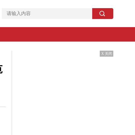
X 关闭
范