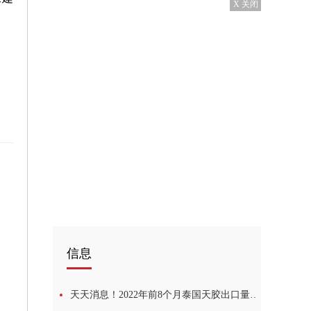
X 关闭
罚
信息
天天消息！2022年前8个月泰国天胶出口量同比增5.6%