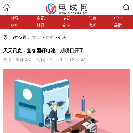
搜索
业界
资讯
专题
信息
行业
材料
财经
企业
供求
品牌
当前位置：
首页
>
专题
> 列表
天天讯息：宜春国轩电池二期项目开工
来源：国轩高科 时间：2022-10-11 08:57:42