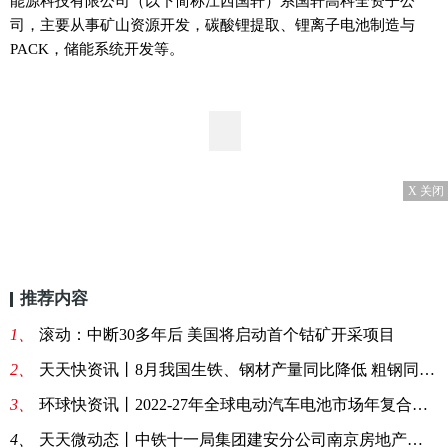
能源科技有限公司（以下简称江西国轩）系国轩高科全资子公
司，主要从事矿山资源开发，碳酸锂提取、锂离子电池制造与
PACK，储能系统开发等。
X 关闭
推荐内容
1、
滚动：中断30多年后 美国将启动首个钴矿开采项目
2、
天天快资讯丨8月我国生铁、钢材产量同比降低 粗钢同比微增
3、
环球快资讯丨2022-27年全球电动汽车电池市场年复合增19%
4、
天天微动态丨中铁十一局集团建安分公司南京房地产开发项目PVC重型阻燃线管询价单