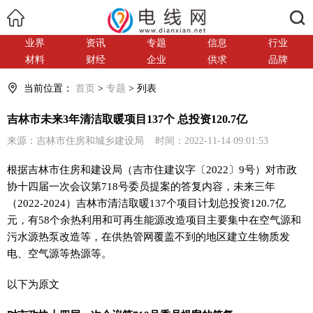
搜索
业界
资讯
专题
信息
行业
材料
财经
企业
供求
品牌
当前位置：
首页
>
专题
> 列表
吉林市未来3年清洁取暖项目137个 总投资120.7亿
来源：吉林市住房和城乡建设局 时间：2022-11-14 09:01:53
根据吉林市住房和建设局（吉市住建议字〔2022〕9号）对市政
协十四届一次会议第718号委员提案的答复内容，未来三年
（2022-2024）吉林市清洁取暖137个项目计划总投资120.7亿
元，有58个余热利用和可再生能源改造项目主要集中在空气源和
污水源热泵改造等，在供热管网覆盖不到的地区建立生物质发
电、空气源等热源等。
以下为原文