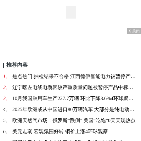
X 关闭
推荐内容
1、
焦点热门:抽检结果不合格 江西德伊智能电力被暂停产品中标资格6个月
2、
辽宁喀左电线电缆因较严重质量问题被暂停产品中标资格6个月2每日观点
3、
10月我国乘用车生产227.7万辆 环比下降3.6%4环球聚看点
4、
2025年欧洲或从中国进口80万辆汽车 大部分是纯电动汽车
5、
欧洲天然气市场：俄罗斯“跌倒” 美国“吃饱”0天天观热点
6、
美元走弱 宏观氛围好转 铜价上涨4环球观察