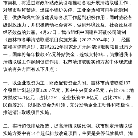
市契机，将通过财政补贴政策引领推动各地开展清洁取暖工作，
对我市秸秆禁烧、燃煤小锅炉关停、工业余热和可再生能源利
用、供热和燃气管道建设等各项工作起到积极作用，同时减轻各
级财政压力，并积极调动社会资本，做到环境效益、社会效益和
经济效益的共赢。4月27日，我市组织中国建科环能公司编制
《吉林市冬季清洁取暖项目实施方案（2022-2024年）》，经国
家和省评审通过，获得2022年国家北方地区清洁取暖项目城市之
一，国家将每年拨款3亿元补贴资金，连续支持3年，为推进我市
清洁取暖工作起到促进作用。我市清洁取暖实施方案中体现您建
议的有关方面有以下几点：
一、以企业投资为主，财政配套资金为附。吉林市清洁取暖137
个项目计划总投资120.7亿元，其中中央资金9亿元，占比7%；地
方财政14.1亿元，占比12%，企业投资95.6亿元，占比79%，居
民自筹2%。以财政资金为引领，充分发动企业主动性和积极性，
推进清洁取暖项目实施。
二、实行超低排放改造，提高清洁取暖比例。我市制定清洁取暖
实施方案中有14个超低排放改造项目，主要是关停低效机组、淘