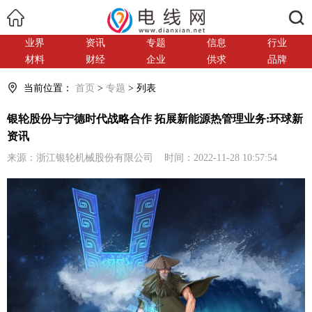
搜索
业界
资讯
专题
信息
行业
材料
财经
企业
供求
品牌
当前位置：
首页
>
专题
> 列表
银轮股份与宁德时代战略合作 拓展新能源热管理业务:环球新
资讯
来源：浙江银轮机械股份有限公司 时间：2022-11-28 10:57:54