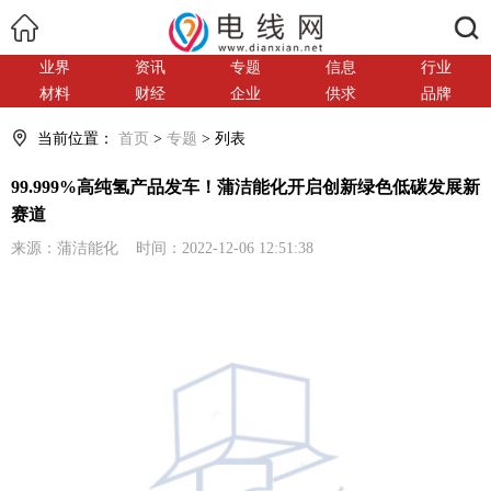
搜索
业界
资讯
专题
信息
行业
材料
财经
企业
供求
品牌
当前位置：
首页
>
专题
> 列表
99.999%高纯氢产品发车！蒲洁能化开启创新绿色低碳发展新
赛道
来源：蒲洁能化 时间：2022-12-06 12:51:38