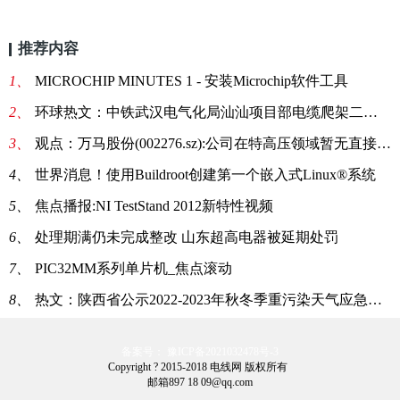
推荐内容
1、
MICROCHIP MINUTES 1 - 安装Microchip软件工具
2、
环球热文：中铁武汉电气化局汕汕项目部电缆爬架二次询价采购
3、
观点：万马股份(002276.sz):公司在特高压领域暂无直接相关的产品
4、
世界消息！使用Buildroot创建第一个嵌入式Linux®系统
5、
焦点播报:NI TestStand 2012新特性视频
6、
处理期满仍未完成整改 山东超高电器被延期处罚
7、
PIC32MM系列单片机_焦点滚动
8、
热文：陕西省公示2022-2023年秋冬季重污染天气应急减排清单中首批B级及以上企业
备案号： 豫ICP备2021032478号-3
Copyright ? 2015-2018 电线网 版权所有
邮箱897 18 09@qq.com