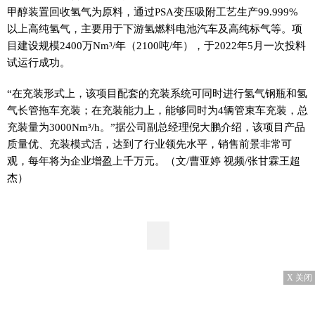
甲醇装置回收氢气为原料，通过PSA变压吸附工艺生产99.999%
以上高纯氢气，主要用于下游氢燃料电池汽车及高纯标气等。项
目建设规模2400万Nm³/年（2100吨/年），于2022年5月一次投料
试运行成功。
“在充装形式上，该项目配套的充装系统可同时进行氢气钢瓶和氢
气长管拖车充装；在充装能力上，能够同时为4辆管束车充装，总
充装量为3000Nm³/h。”据公司副总经理倪大鹏介绍，该项目产品
质量优、充装模式活，达到了行业领先水平，销售前景非常可
观，每年将为企业增盈上千万元。（文/曹亚婷 视频/张甘霖王超
杰）
X 关闭