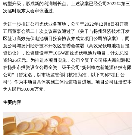
转型升级，形成新的利润增长点。上述议案已经公司2022年第三
次临时股东大会审议通过。
为进一步推进公司光伏业务落地，公司于2022年12月8日召开第
五届董事会第二十次会议审议通过了《关于与扬州经济技术开发
区签订高效光伏电池项目投资协议并成立项目公司的议案》，同
意公司与扬州经济技术开发区管委会签署《高效光伏电池项目投
资协议》，投资建设年产10GW高效光伏电池片项目，计划总投
资约26亿元。为推进本项目实施，公司全资子公司棒杰新能源拟
在扬州市投资设立公司全资二级子公司“扬州棒杰新能源科技有限
公司”（暂定名，以市场监管部门核准为准，以下简称“项目公
司”）作为本项目具体实施主体推进项目进展。项目公司注册资本
为人民币50,000万元。
主要内容