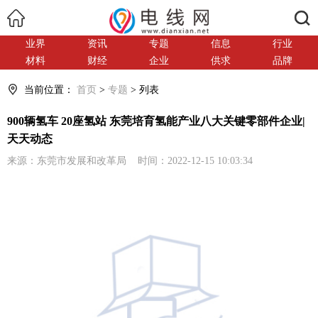
搜索
业界
资讯
专题
信息
行业
材料
财经
企业
供求
品牌
当前位置：
首页
>
专题
> 列表
900辆氢车 20座氢站 东莞培育氢能产业八大关键零部件企业|
天天动态
来源：东莞市发展和改革局 时间：2022-12-15 10:03:34