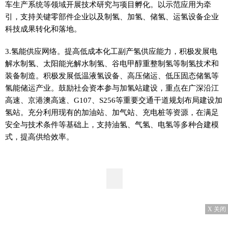
车生产系统等领域开展技术研究与项目孵化。以示范应用为牵
引，支持关键零部件企业以及制氢、加氢、储氢、运氢设备企业
科技成果转化和落地。
3.氢能供应网络。提高低成本化工副产氢供应能力，积极发展电
解水制氢、太阳能光解水制氢、谷电甲醇重整制氢等制氢技术和
装备制造。积极发展低温液氢设备、高压储运、低压固态储氢等
氢能储运产业。鼓励社会资本参与加氢站建设，重点在广深沿江
高速、京港澳高速、G107、S256等重要交通干道规划布局建设加
氢站。充分利用现有的加油站、加气站、充电桩等资源，在满足
安全与技术条件等基础上，支持油氢、气氢、电氢等多种合建模
式，提高供给效率。
X 关闭