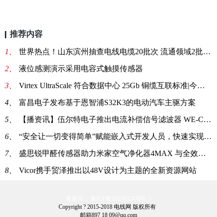
推荐内容
1、
世界热点！山东滨州抽查电线电缆20批次 流通领域2批次不合格
2、
液位感测演示采用电容式触摸传感器
3、
Virtex UltraScale 符合数据中心 25Gb 铜缆互联标准|今日快讯
4、
富昌电子发布基于恩智浦S32K3的电动汽车主驱方案
5、
【播资讯】伍尔特电子推出电流补偿信号滤波器 WE-CNSA
6、
“安全让一切变得简单”赋能嵌入式开发人员，快速实现欧盟新法合规
7、
盛思锐甲醛传感器助力米家空气净化器4MAX 与全效空气净化器Ultra-焦点观察
8、
Vicor携手贸泽推出以48V设计为主题的全新资源网站
备案号： 豫ICP备2021032478号-3
Copyright ? 2015-2018 电线网 版权所有
邮箱897 18 09@qq.com