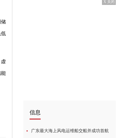
X 关闭
侧储
色低
。
、虚
储能
信息
广东最大海上风电运维船交船并成功首航