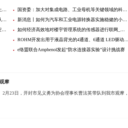
今日视点：希腊HELLENIC电缆公司为美国两个海上风电项目提供阵列间电缆
国资委：加大对集成电路、工业母机等关键领域的科技投入-世界观天下
全球热消息：北京工业大学理学部王晓蕾副教授团队在磁-电多态存储器研究领域取得重要进展
新消息丨如何为汽车和工业电源转换器实施稳健的小型 EMI 控制解决方案
确保紧凑、灵活和精确的电路保护达到 IEC 和 UL 安全标准
如何经济高效地对楼宇管理系统的传感器进行联网_世界信息
ROHM开发出用于液晶背光的4通道、6通道 LED驱动器, 助力中大型车载显示器进一
！
e络盟联合Amphenol发起“防水连接器实验”设计挑战赛
观摩
2月23日，开封市见义勇为协会理事长曹法英带队到我市观摩