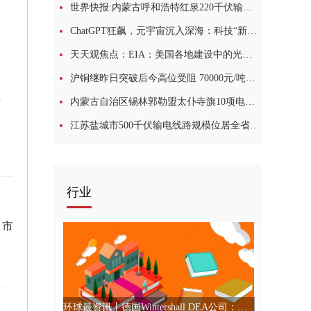
世界快报:内蒙古呼和浩特红泉220千伏输变电工程顺利投运
ChatGPT狂飙，元宇宙沉入深海：科技“新贵”缘何“昙花一现”
天天观焦点：EIA：美国各地建设中的光伏项目超25GW
沪铜继昨日突破后今高位受阻 70000元/吨上方多空活动力度加大
步降低功耗
内蒙古自治区锡林郭勒盟太仆寺旗10项电网工程将于9月底前竣工|全球热点
江苏盐城市500千伏输电线路规模位居全省第一 电网重点工程全部复工
行业
，市
环球最资讯丨德国Wintershall DEA公司：已注销公司在“北溪”的全部股份