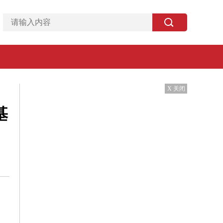
X 关闭
基