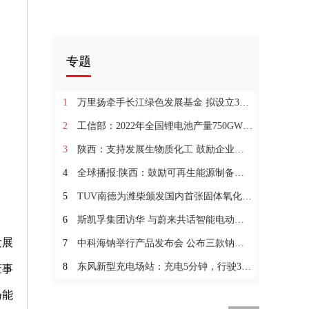
专题
1
万里扬牵手长江绿色发展基金 拟设立30亿元规模储能产业基金 世界新动态
2
工信部：2022年全国锂电池产量750GWH 行业总产值突破1.2万亿元|天天观速讯
3
陕西：支持发展生物质化工 鼓励企业利用生物质原材料替代化石原料 新消息
4
全球播报:陕西：鼓励可再生能源制备氢 开展氢燃料汽车研发及示范应用
5
TUV南德为潍柴颁发国内首张固体氧化物燃料电池欧盟CE证书
6
斯凯孚集团访华 与蔚来共话智能电动汽车的全球化未来
发展
7
中科海钠举行产品发布会 公布三款钠电芯产品
8
东风新型充电场站：充电5分钟，行驶300多公里！
董事
扬能