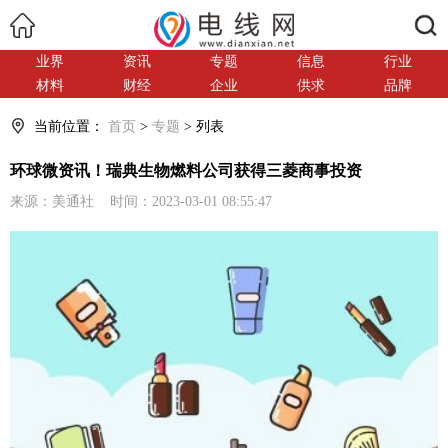
搜索
业界
资讯
专题
信息
行业
材料
财经
企业
供求
品牌
当前位置：
首页
>
专题
> 列表
环球微资讯！瑞典生物燃料公司获得三菱商事投资
来源：美通社 时间：2023-03-01 08:55:47