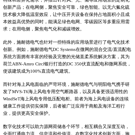
创新产品；在电网侧，聚焦安全可靠，绿色智能。以无六氟化硫
技术极大降低温室效应，让中压开关设备在保持占地面积小且成
本效益高优势的同时，能满足绿色电网、零碳园区等多重应用需
求；在用电侧，聚焦电气化和减碳增效。
此外，施耐德电气也针对一些特殊的应用场景进行了电气化技术
创新。例如，施耐德电气DC Systems在微网的混合交流/直流配电
系统方面拥有丰富的经验及完整的光储直柔系统解决方案，其为
荷兰ABN-Amro Circl银行打造的DC 350伏直流配电和微网系统，
使该建筑成为100%直流电气建筑。
而针对海上风电面临的严苛环境，施耐德电气与明阳电气携手研
发了MVS-T6海上风电专用空气断路器，以及具备更强适用性的
WindSeT海上风电专用低压配电柜。前者为海上风电设备的连续
健康工作提供切实保障，后者被广泛应用于商船及海洋工程行
业，提供更高安全保护。
数字化技术可以助力源网荷储各个环节，相互耦合又深度互动，
全面打通电力流、信息流和价值流。在数字化技术创新方面，施