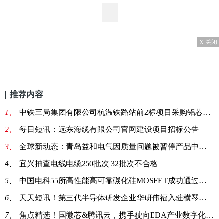
X 关闭
推荐内容
1、
中铁三局集团有限公司杭温铁路站前2标项目采购铝芯电缆线3*95+2*50
2、
每日短讯：远东海缆有限公司官网建设项目招标公告
3、
全球新动态：青岛益和电气因质量问题被暂停产品中标资格6个月
4、
宜兴抽查电线电缆250批次 32批次不合格
5、
中国电科55所高性能高可靠碳化硅MOSFET成功通过技术鉴定_当前独家
6、
天天短讯！第三代半导体研发企业华研伟福入驻横琴粤澳集成电路设计产业园
7、
焦点精选！国微芯&腾讯云，携手驶向EDA产业数字化新征程