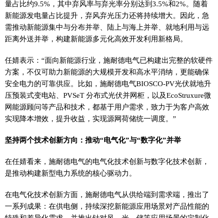
量占比约9.5%，其中弃风率与弃光率分别达到3.5%和2%。随着
新能源发电量占比提升，弃风弃光压力还将持续增大。因此，急
需推动新能源集中与分布并举、陆上与海上并举、就地利用与远
距离外送并举，构建新能源多元化高效开发利用新格局。
任婧表示：“面向新能源行业，施耐德电气已构建出完整的软硬件
方案，不仅可助力新能源的大规模开发和高水平消纳，更能确保
安全电力的可靠供应。比如，施耐德电气BIOSCO-PV光伏就地升
压预装式变电站、PVSeT 分布式光伏并网柜，以及EcoStruxure微
网能源顾问等产品和技术，都基于用户需求，致力于为客户高效
实现降本增效，提升收益，实现源网荷储统一调度。”
坚持两个技术创新方向：推动“电气化”与“数字化”并举
在任婧看来，施耐德电气的电气化技术创新与数字化技术创新，
是推动构建新型电力系统的核心驱动力。
在电气化技术创新方面，施耐德电气从供给端到需求端，推出了
一系列成果：在供电侧，持续深挖新能源应用场景对产品性能的
特殊和差异化需求，并推出针对风、光、储等应用场景的定制化