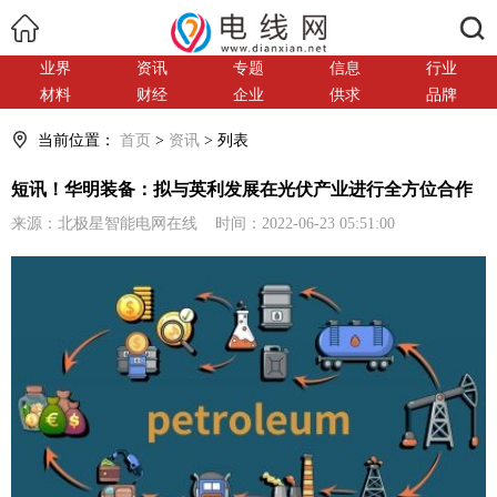
搜索
业界
资讯
专题
信息
行业
材料
财经
企业
供求
品牌
当前位置：
首页
>
资讯
> 列表
短讯！华明装备：拟与英利发展在光伏产业进行全方位合作
来源：北极星智能电网在线 时间：2022-06-23 05:51:00