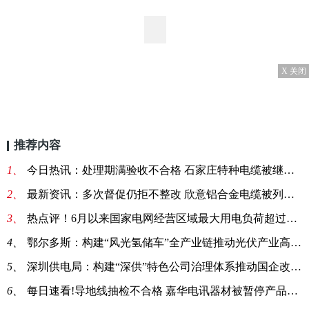
X 关闭
推荐内容
1、
今日热讯：处理期满验收不合格 石家庄特种电缆被继续暂停中标资格
2、
最新资讯：多次督促仍拒不整改 欣意铝合金电缆被列入黑名单1年
3、
热点评！6月以来国家电网经营区域最大用电负荷超过8.44亿千瓦
4、
鄂尔多斯：构建“风光氢储车”全产业链推动光伏产业高质量发展
5、
深圳供电局：构建“深供”特色公司治理体系推动国企改革新台阶
6、
每日速看!导地线抽检不合格 嘉华电讯器材被暂停产品中标资格