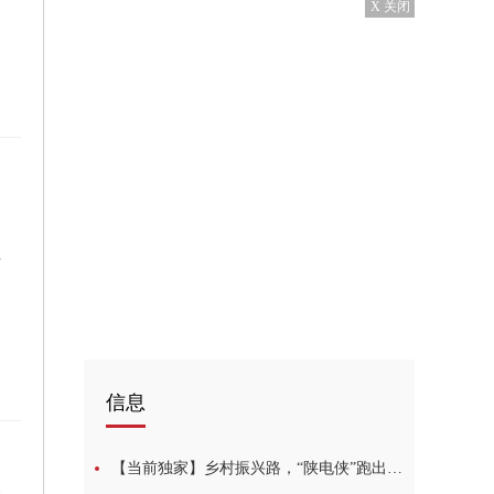
X 关闭
6.5%
划
信息
【当前独家】乡村振兴路，“陕电侠”跑出了“加速度”