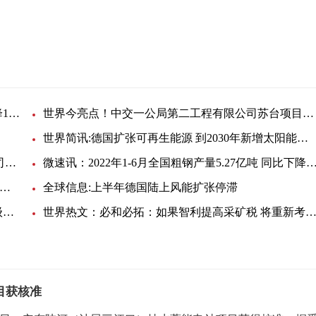
总装机容量
地下厂房
世界聚焦：1-6月全国进口煤炭11500.1万吨 同比下降17.5%
世界今亮点！中交一公局第二工程有限公司苏台项目采购电缆
世界简讯:德国扩张可再生能源 到2030年新增太阳能装机215吉瓦
天天最新：国电电力天津国能津能滨海热电有限公司聚氯乙烯绝缘电缆等4项物资打捆询价采购结果公告
微速讯：2022年1-6月全国粗钢产量5.27亿吨 同比下降
球快播：全球最大浮动海上风电场最后4台涡轮机安装推迟
全球信息:上半年德国陆上风能扩张停滞
供电严重不足！南非国家电力公司提价32.66% 由6级限电变成3级限电
世界热文：必和必拓：如果智利提高采矿税 将重新考虑投资计
目获核准