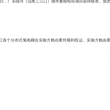
月15日，广东陆河（汕尾三江口）抽水蓄能电站项目获得核准。据
浙江首个分布式氢电耦合实验方舱在衢州顺利投运。实验方舱由