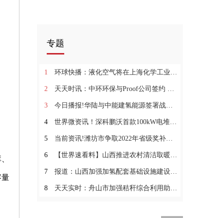
专题
1
环球快播：液化空气将在上海化学工业区新建两套制氢装置并为其配备碳捕集技术
2
天天时讯：中环环保与Proof公司签约 布局氢能固态燃料电池的研究开发
3
今日播报!华陆与中能建氢能源签署战略合作协议
4
世界微资讯！深科鹏沃首款100kW电堆全国首发上市
5
当前资讯!潍坊市争取2022年省级奖补资金825万元 助力氢能产业发展
6
【世界速看料】山西推进农村清洁取暖 发展农林生物质发电试点项目
库、
7
报道：山西加强加氢配套基础设施建设 有序开展燃料电池汽车示范应用
容量
8
天天实时：舟山市加强秸秆综合利用助推农业绿色发展