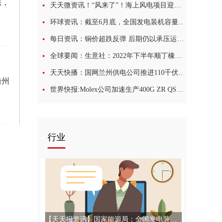
悉，
天天微资讯！“风来了”！海上风电项目迎来集体提速
环球资讯：截至6月底，全国发电装机容量约24.4亿千瓦，同比增长8.1%
每日资讯：铜价超跌反弹 后期仍以承压运行为主
全球要闻：生意社：2022年下半年顺丁橡胶新装置投产计划一览
天天快播：国网兰州供电公司推进110千伏崔家大滩变电站验收工作
衢州
世界快报:Molex公司加速生产400G ZR QSFP-DD收发器， 以满足DCI需求
行业
【天天报资讯】国家能源局：全国发电装机容量约24.4亿千瓦，同比增长8.1%！