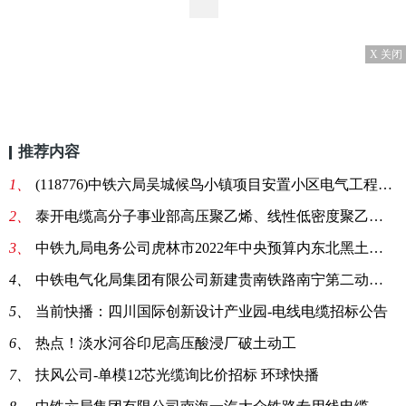
X 关闭
推荐内容
1、
(118776)中铁六局吴城候鸟小镇项目安置小区电气工程电线、电线套管、电闸箱采购公告
2、
泰开电缆高分子事业部高压聚乙烯、线性低密度聚乙烯竞价-57591竞价公告
3、
中铁九局电务公司虎林市2022年中央预算内东北黑土地保护建设项目施工第一标段工程农田输配电工程耐张线夹等询价采购:每日消息
4、
中铁电气化局集团有限公司新建贵南铁路南宁第二动车所四电工程项目经理部变电专业(复合电缆支架)询价采购
5、
当前快播：四川国际创新设计产业园-电线电缆招标公告
6、
热点！淡水河谷印尼高压酸浸厂破土动工
7、
扶风公司-单模12芯光缆询比价招标 环球快播