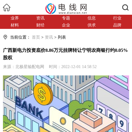
搜索
业界
资讯
专题
信息
行业
材料
财经
企业
供求
品牌
当前位置：
首页
>
资讯
> 列表
广西新电力投资底价8.86万元挂牌转让宁明农商银行约0.05%
股权
来源：北极星输配电网 时间：2022-12-01 14:58:52