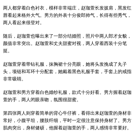
两人都穿着白色衬衣，模样非常端庄，赵珈萱长发披肩，黑发红
唇看起来格外大气。男方的外表十分俊郎帅气，长得有些秀气，
两人看起来很登对。
随后，赵珈萱也曝出来了一部分结婚照，照片中两人郎才女貌，
颜值非常突出。赵珈萱和丈夫甜蜜对视，两人穿着西装十分笔
挺。
赵珈萱穿着带钻礼服，抹胸裙十分亮眼，她将头发挽成了丸子
头，项链和耳环十分配套，她戴着黑色礼服手套，手套上的戒指
非常吸睛。
赵珈萱和男方穿着白色婚纱礼服，款式十分好看。男方握着赵珈
萱的手，两人闭眼亲吻，氛围很甜蜜。
第四张两人则穿着简单的背心牛仔裤，看得出来赵珈萱的身材非
常好，小腹平坦，腰肢纤细，平时一定很注意保持身材了。男方
肌肉突出，身材健硕，他握着赵珈萱的手，两人感情非常要好。