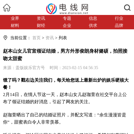
搜索
业界
资讯
专题
信息
行业
材料
财经
企业
供求
品牌
当前位置：
首页
>
资讯
> 列表
赵本山女儿官宣领证结婚，男方外形俊朗身材健硕，拍照接
吻太甜蜜
来源：盖饭娱乐官方号 时间：2023-02-15 04:56:35
饿了吗？戳右边关注我们，每天给您送上最新出炉的娱乐硬核大
餐！
2月14日，在情人节这一天，赵本山女儿赵珈萱在社交平台上公
布了领证结婚的好消息，引起了网友的关注。
赵珈萱晒出了自己的结婚证照片，并配文写道：“余生漫漫皆是
你“，甜蜜表白令人非常羡慕。