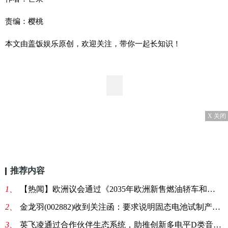
责编：樱桃
本文由盖饭娱乐原创，欢迎关注，带你一起长知识！
X 关闭
推荐内容
1、
【热闻】欧洲议会通过《2035年欧洲新售燃油轿车和小货车零排放协议》
2、
金龙羽(002882)收到关注函：要求说明固态电池试制产品实际进度|天天快看
3、
英飞凌通过合作伙伴生态系统，助推创新多电平D类音频放大器技术应用:世界快报