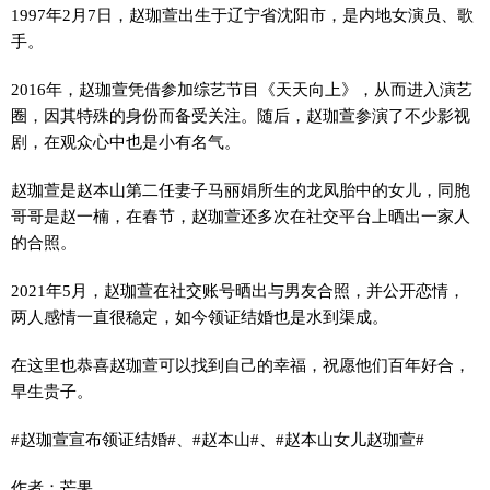
1997年2月7日，赵珈萱出生于辽宁省沈阳市，是内地女演员、歌
手。
2016年，赵珈萱凭借参加综艺节目《天天向上》，从而进入演艺
圈，因其特殊的身份而备受关注。随后，赵珈萱参演了不少影视
剧，在观众心中也是小有名气。
赵珈萱是赵本山第二任妻子马丽娟所生的龙凤胎中的女儿，同胞
哥哥是赵一楠，在春节，赵珈萱还多次在社交平台上晒出一家人
的合照。
2021年5月，赵珈萱在社交账号晒出与男友合照，并公开恋情，
两人感情一直很稳定，如今领证结婚也是水到渠成。
在这里也恭喜赵珈萱可以找到自己的幸福，祝愿他们百年好合，
早生贵子。
#赵珈萱宣布领证结婚#、#赵本山#、#赵本山女儿赵珈萱#
作者：芒果